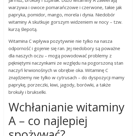
jarmuż, brokuły i szpinak. Dużo witaminy A zawierają
warzywa i owoce pomarańczowe i czerwone, takie jak
papryka, pomidor, mango, morela i dynia. Niedobór
witaminy A skutkuje gorszym widzeniem w nocy – tzw.
kurzą ślepotą.
Witamina C wpływa pozytywnie nie tylko na nasza
odporność i gojenie się ran. Jej niedobory są poważne
dla naszych oczu – mogą powodować problemy z
pękniętymi naczynkami ze względu na pogorszoną stan
naczyń krwionośnych w obrębie oka. Witaminę C
znajdziemy nie tylko w cytrusach – do dyspozycji mamy
paprykę, porzeczki, kiwi, jagody, borówki, a także
brokuły i brukselki.
Wchłanianie witaminy
A – co najlepiej
spożywać?