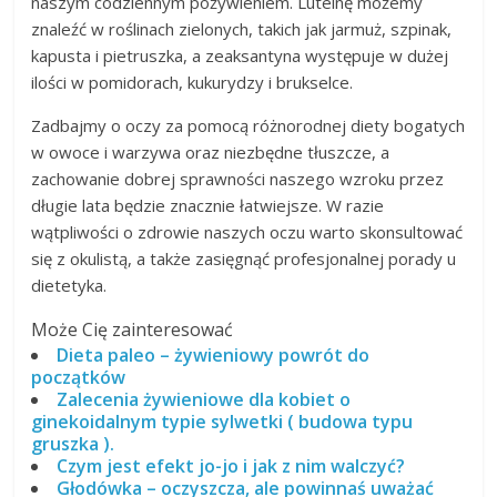
naszym codziennym pożywieniem. Luteinę możemy
znaleźć w roślinach zielonych, takich jak jarmuż, szpinak,
kapusta i pietruszka, a zeaksantyna występuje w dużej
ilości w pomidorach, kukurydzy i brukselce.
Zadbajmy o oczy za pomocą różnorodnej diety bogatych
w owoce i warzywa oraz niezbędne tłuszcze, a
zachowanie dobrej sprawności naszego wzroku przez
długie lata będzie znacznie łatwiejsze. W razie
wątpliwości o zdrowie naszych oczu warto skonsultować
się z okulistą, a także zasięgnąć profesjonalnej porady u
dietetyka.
Może Cię zainteresować
Dieta paleo – żywieniowy powrót do
początków
Zalecenia żywieniowe dla kobiet o
ginekoidalnym typie sylwetki ( budowa typu
gruszka ).
Czym jest efekt jo-jo i jak z nim walczyć?
Głodówka – oczyszcza, ale powinnaś uważać