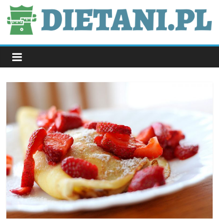
Skip
to
content
dietani.pl