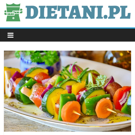
Skip
to
content
dietani.pl