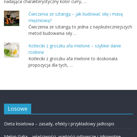
nadająca charakterystyczny kolor curry, …
Ćwiczenia ze sztangą – jak budować siłę i masę
mięśniową?
Ćwiczenia ze sztangą to jedna z najskuteczniejszych
metod budowania siły …
Kotleciki z groszku a’la mielone – szybkie danie
roślinne
Kotleciki z groszku a’la mielone to doskonała
propozycja dla tych, …
Losowe
Dieta kisielowa – zasady, efekty i przykładowy jadłospis
Melon Galia – właściwości, wartości odżywcze i zdrowotne