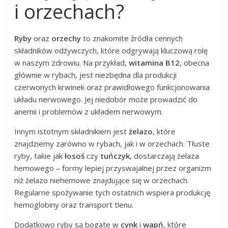
i orzechach?
Ryby
oraz
orzechy
to znakomite źródła cennych
składników odżywczych, które odgrywają kluczową rolę
w naszym zdrowiu. Na przykład,
witamina B12
, obecna
głównie w rybach, jest niezbędna dla produkcji
czerwonych krwinek oraz prawidłowego funkcjonowania
układu nerwowego. Jej niedobór może prowadzić do
anemii i problemów z układem nerwowym.
Innym istotnym składnikiem jest
żelazo
, które
znajdziemy zarówno w rybach, jak i w orzechach. Tłuste
ryby, takie jak
łosoś
czy
tuńczyk
, dostarczają żelaza
hemowego – formy lepiej przyswajalnej przez organizm
niż żelazo niehemowe znajdujące się w orzechach.
Regularne spożywanie tych ostatnich wspiera produkcję
hemoglobiny oraz transport tlenu.
Dodatkowo ryby są bogate w
cynk
i
wapń
, które