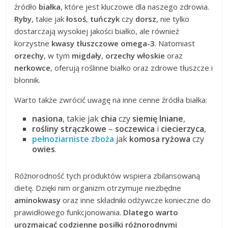
źródło
białka
, które jest kluczowe dla naszego zdrowia.
Ryby
, takie jak
łosoś
,
tuńczyk
czy
dorsz
, nie tylko
dostarczają wysokiej jakości białko, ale również
korzystne
kwasy tłuszczowe omega-3
. Natomiast
orzechy
, w tym
migdały
,
orzechy włoskie
oraz
nerkowce
, oferują roślinne białko oraz zdrowe tłuszcze i
błonnik.
Warto także zwrócić uwagę na inne cenne źródła białka:
nasiona
, takie jak
chia
czy
siemię lniane
,
rośliny strączkowe
–
soczewica
i
ciecierzyca
,
pełnoziarniste zboża
jak
komosa ryżowa
czy
owies
.
Różnorodność tych produktów wspiera zbilansowaną
dietę. Dzięki nim organizm otrzymuje niezbędne
aminokwasy
oraz inne składniki odżywcze konieczne do
prawidłowego funkcjonowania.
Dlatego warto
urozmaicać codzienne posiłki różnorodnymi