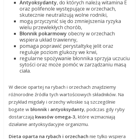
Antyoksydanty
, do których należą witamina E
oraz polifenole występujące w orzechach,
skutecznie neutralizują wolne rodniki,
mogą przyczynić się do zmniejszenia ryzyka
wielu przewlekłych chorób,
Błonnik pokarmowy
obecny w orzechach
wspiera układ trawienny,
pomaga poprawić perystaltykę jelit oraz
reguluje poziom glukozy we krwi,
regularne spożywanie błonnika sprzyja uczuciu
sytości oraz może pomóc w zarządzaniu masą
ciała.
W diecie opartej na rybach i orzechach znajdziemy
różnorodne źródła tych wartościowych składników. Na
przykład migdały i orzechy włoskie są szczególnie
bogate w
błonnik
i
antyoksydanty
, podczas gdy ryby
dostarczają
kwasów omega-3
, które wzmacniają
działanie antyoksydacyjne organizmu.
Dieta oparta na rybach i orzechach
nie tylko wspiera