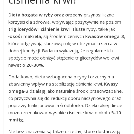
Dieta bogata w ryby oraz orzechy
przynosi liczne
korzyści dla zdrowia, wpływając pozytywnie na poziom
triglicerydów
i
ciśnienie krwi
. Tłuste ryby, takie jak
łosoś
i
makrela
, są źródłem cennych
kwasów omega-3
,
które odgrywają kluczową rolę w utrzymaniu serca w
dobrej kondycji. Badania wykazują, że regularne ich
spożycie może obniżyć stężenie triglicerydów we krwi
nawet o
20-30%
.
Dodatkowo, dieta wzbogacona o ryby i orzechy ma
zbawienny wpływ na stabilizację ciśnienia krwi.
Kwasy
omega-3
działają jako naturalne środki przeciwzapalne,
co przyczynia się do redukcji oporu naczyniowego oraz
poprawy funkcjonowania śródbłonka. Dzięki takiej diecie
można zredukować wysokie ciśnienie krwi o około
5-10
mmHg
.
Nie bez znaczenia są także orzechy, które dostarczają