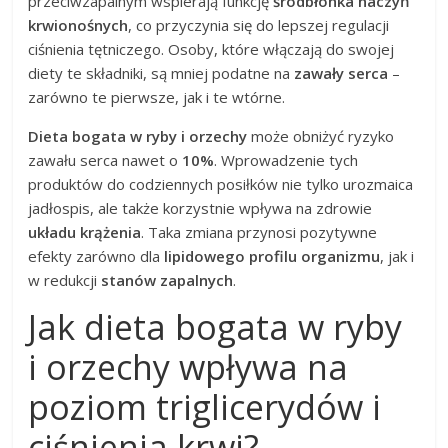
przeciwzapalnym wspierają funkcję
śródbłonka naczyń
krwionośnych
, co przyczynia się do lepszej regulacji
ciśnienia tętniczego. Osoby, które włączają do swojej
diety te składniki, są mniej podatne na
zawały serca
–
zarówno te pierwsze, jak i te wtórne.
Dieta bogata w ryby i orzechy
może obniżyć ryzyko
zawału serca nawet o
10%
. Wprowadzenie tych
produktów do codziennych posiłków nie tylko urozmaica
jadłospis, ale także korzystnie wpływa na zdrowie
układu krążenia
. Taka zmiana przynosi pozytywne
efekty zarówno dla
lipidowego profilu organizmu
, jak i
w redukcji
stanów zapalnych
.
Jak dieta bogata w ryby
i orzechy wpływa na
poziom triglicerydów i
ciśnienia krwi?