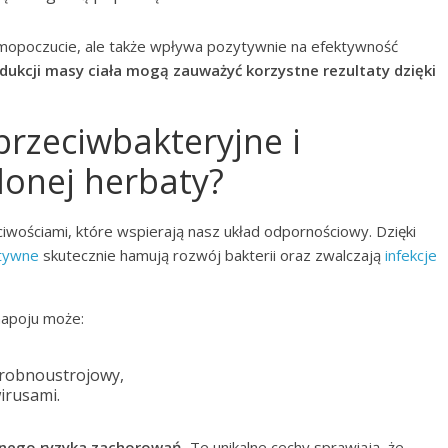
samopoczucie, ale także wpływa pozytywnie na efektywność
dukcji masy ciała mogą zauważyć korzystne rezultaty dzięki
 przeciwbakteryjne i
lonej herbaty?
iwościami, które wspierają nasz układ odpornościowy. Dzięki
ktywne
skutecznie hamują rozwój bakterii oraz zwalczają
infekcje
napoju może:
,
drobnoustrojowy,
irusami.
onego ryzyka zachorowań.
Te unikalne cechy sprawiają, że