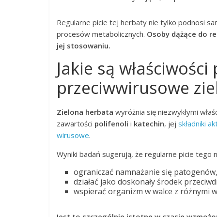
Regularne picie tej herbaty nie tylko podnosi 
procesów metabolicznych.
Osoby dążące do re
jej stosowaniu.
Jakie są właściwości
przeciwwirusowe zie
Zielona herbata
wyróżnia się niezwykłymi właśc
zawartości
polifenoli
i
katechin
, jej
składniki a
wirusowe
.
Wyniki badań sugerują, że regularne picie tego 
ograniczać namnażanie się patogenów
działać jako doskonały środek przeciw
wspierać organizm w walce z różnymi w
Jest to szczególnie istotne w czasie wzmoż