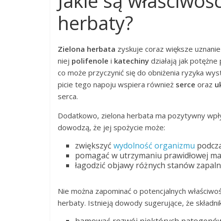
Jakie są właściwoś
herbaty?
Zielona herbata
zyskuje coraz większe uznanie
niej
polifenole
i
katechiny
działają jak potężne
co może przyczynić się do obniżenia ryzyka wy
picie tego napoju wspiera również
serce
oraz
u
serca.
Dodatkowo, zielona herbata ma pozytywny wp
dowodzą, że jej spożycie może:
zwiększyć
wydolność organizmu
podcza
pomagać w utrzymaniu prawidłowej mas
łagodzić objawy różnych stanów zapaln
Nie można zapominać o potencjalnych właściwo
herbaty. Istnieją dowody sugerujące, że składni