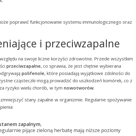
w,
ę może poprawić funkcjonowanie systemu immunologicznego oraz
eniające i przeciwzapalne
względu na swoje liczne korzyści zdrowotne. Przede wszystkim
ści
przeciwzapalne
, co sprawia, że jest chętnie wybierana
u odgrywają
polifenole
, które posiadają wyjątkowe zdolności do
rzystne cząsteczki mogą prowadzić do uszkodzeń komórek, co z
za ryzyko wielu chorób, w tym
nowotworów
.
o zmniejszyć stany zapalne w organizmie. Regularne spożywanie
pienia:
 stanem zapalnym
,
regularnie pijące zieloną herbatę mają niższe poziomy