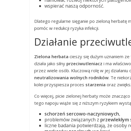
hamować rozwój niektórych patogenó
wspierać naszą odporność.
Dlatego regularne sięganie po zieloną herbat
pomóc w redukcji ryzyka infekcji.
Działanie przeciwutl
Zielona herbata
cieszy się dużym uznaniem ze 
działa jako silny
przeciwutleniacz
i ma właściwo
przez wiele osób. Kluczową rolę w jej działani
neutralizowania wolnych rodników
. Te nieko
kolei przyspiesza proces
starzenia
oraz zwięks
Co więcej, picie zielonej herbaty może znacząc
tego napoju wiąże się z niższym ryzykiem wystą
schorzeń sercowo-naczyniowych
,
problemów związanych z
przewlekłym
liczne badania potwierdzają, że osoby 