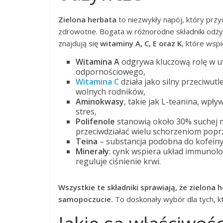
Zielona herbata
to niezwykły napój, który prz
zdrowotne. Bogata w różnorodne składniki odżyw
znajdują się
witaminy A, C, E oraz K
, które wsp
Witamina A
odgrywa kluczową rolę w u
odpornościowego,
Witamina C
działa jako silny przeciwut
wolnych rodników,
Aminokwasy
, takie jak L-teanina, wp
stres,
Polifenole
stanowią około 30% suchej m
przeciwdziałać wielu schorzeniom popr
Teina
– substancja podobna do kofeiny,
Minerały
: cynk wspiera układ immunolog
reguluje ciśnienie krwi.
Wszystkie te składniki sprawiają, że zielona
samopoczucie.
To doskonały wybór dla tych, k