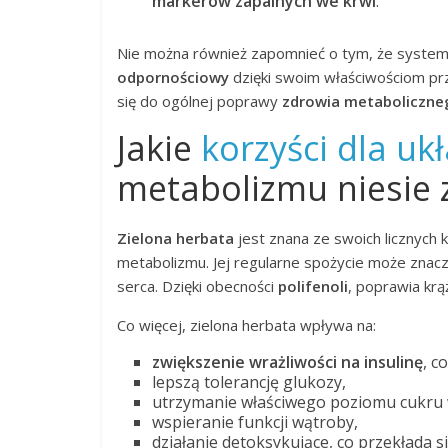
markerów zapalnych we krwi
.
Nie można również zapomnieć o tym, że system
odpornościowy
dzięki swoim właściwościom pr
się do ogólnej poprawy
zdrowia metaboliczne
Jakie
korzyści dla uk
metabolizmu niesie 
Zielona herbata
jest znana ze swoich licznych k
metabolizmu. Jej regularne spożycie może znacz
serca. Dzięki obecności
polifenoli
, poprawia krą
Co więcej, zielona herbata wpływa na:
zwiększenie wrażliwości na insulinę
, c
lepszą tolerancję glukozy,
utrzymanie właściwego poziomu cukru 
wspieranie funkcji wątroby,
działanie detoksykujące, co przekłada 