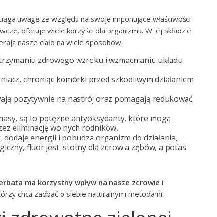
yciąga uwagę ze względu na swoje imponujące właściwości
cze, oferuje wiele korzyści dla organizmu. W jej składzie
ierają nasze ciało na wiele sposobów.
trzymaniu zdrowego wzroku i wzmacnianiu układu
leniacz, chroniąc komórki przed szkodliwym działaniem
ływają pozytywnie na nastrój oraz pomagają redukować
asy, są to potężne antyoksydanty, które mogą
zez eliminację wolnych rodników,
 dodaje energii i pobudza organizm do działania,
iczny, fluor jest istotny dla zdrowia zębów, a potas
 herbata ma korzystny wpływ na nasze zdrowie i
tórzy chcą zadbać o siebie naturalnymi metodami.