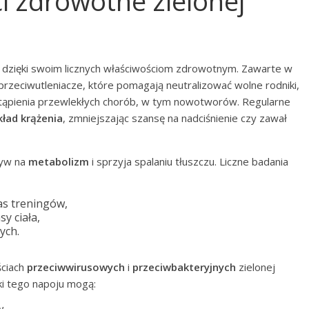
ci zdrowotne zielonej
 dzięki swoim licznych właściwościom zdrowotnym. Zawarte w
 przeciwutleniacze, które pomagają neutralizować wolne rodniki,
stąpienia przewlekłych chorób, w tym nowotworów. Regularne
kład krążenia
, zmniejszając szansę na nadciśnienie czy zawał
ływ na
metabolizm
i sprzyja spalaniu tłuszczu. Liczne badania
s treningów,
y ciała,
ych.
ściach
przeciwwirusowych
i
przeciwbakteryjnych
zielonej
ki tego napoju mogą: