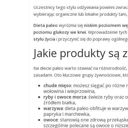
Uczestnicy tego stylu odżywiania powinni zwra
wybierając organiczne lub lokalne produkty tam,
Dieta paleo
wyróżnia się
niskim poziomem w
poziomu glukozy we krwi
. Wprowadzenie tych
stylu życia
i przyczynić się do poprawy ogólneg
Jakie produkty są 
Na diecie paleo warto stawiać na różnorodność,
zasadami. Oto kluczowe grupy żywnościowe, któ
chude mięso
: możesz sięgać po różne r
wołowina i wieprzowina,
ryby i owoce morza
: świeże ryby oraz 
źródłem białka,
warzywa
: dieta paleo obfituje w warzy
papryka i marchewka,
owoce
: stanowią one zdrową przekąskę
szczególnie polecane są owoce o niższej