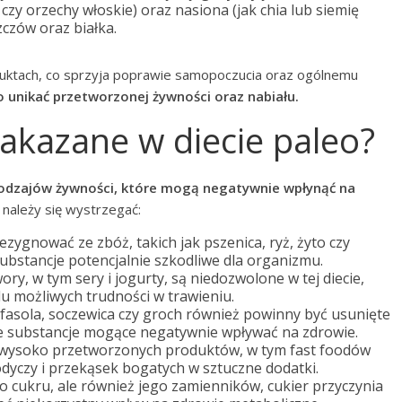
 czy orzechy włoskie) oraz nasiona (jak chia lub siemię
zczów oraz białka.
duktach, co sprzyja poprawie samopoczucia oraz ogólnemu
o unikać przetworzonej żywności oraz nabiału.
zakazane w diecie paleo?
 rodzajów żywności, które mogą negatywnie wpłynąć na
należy się wystrzegać:
rezygnować ze zbóż, takich jak pszenica, ryż, żyto czy
substancje potencjalnie szkodliwe dla organizmu.
ory, w tym sery i jogurty, są niedozwolone w tej diecie,
du możliwych trudności w trawieniu.
k fasola, soczewica czy groch również powinny być usunięte
nne substancje mogące negatywnie wpływać na zdrowie.
ć wysoko przetworzonych produktów, w tym fast foodów
odyczy i przekąsek bogatych w sztuczne dodatki.
lko cukru, ale również jego zamienników, cukier przyczynia