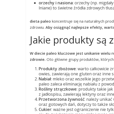
orzechy i nasiona
: orzechy (np. migdały
lniane) to świetne źródła zdrowych tłus
dieta paleo
koncentruje się na naturalnych pro
zdrowiu.
Aby osiągnąć najlepsze efekty, wart
Jakie produkty są 
W diecie paleo kluczowe jest unikanie wielu
zdrowie.
Oto główne grupy produktów, których 
Produkty zbożowe
: warto całkowicie z
owies, zawierają one gluten oraz inne 
Nabiał
: mleko oraz wszelkie jego przetw
paleo zaleca eliminację nabiału z powo
Rośliny strączkowe
: produkty takie ja
z jadłospisu, zawierają lektyny oraz i
Przetworzona żywność
: należy unika
oraz gotowych dań, dotyczy to także sł
Cukier
: ważne jest ograniczenie nie ty