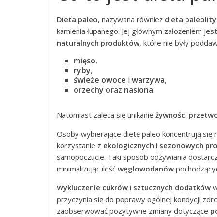
Dieta paleo
, nazywana również
dieta paleolit
kamienia łupanego. Jej głównym założeniem jes
naturalnych produktów
, które nie były podda
mięso
,
ryby
,
świeże owoce
i
warzywa
,
orzechy
oraz
nasiona
.
Natomiast zaleca się unikanie
żywności przetw
Osoby wybierające dietę paleo koncentrują się 
korzystanie z
ekologicznych
i
sezonowych pr
samopoczucie. Taki sposób odżywiania dostar
minimalizując ilość
węglowodanów
pochodzącyc
Wykluczenie cukrów
i
sztucznych dodatków
w
przyczynia się do poprawy ogólnej kondycji zd
zaobserwować pozytywne zmiany dotyczące
p