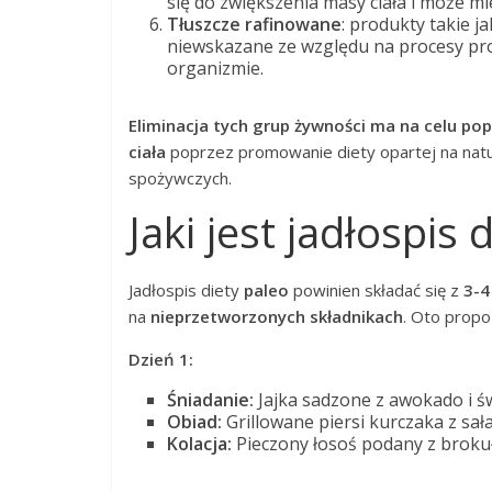
się do zwiększenia masy ciała i może m
Tłuszcze rafinowane
: produkty takie j
niewskazane ze względu na procesy pr
organizmie.
Eliminacja tych grup żywności ma na celu p
ciała
poprzez promowanie diety opartej na natu
spożywczych.
Jaki jest jadłospis 
Jadłospis diety
paleo
powinien składać się z
3-4
na
nieprzetworzonych składnikach
. Oto propo
Dzień 1:
Śniadanie:
Jajka sadzone z awokado i ś
Obiad:
Grillowane piersi kurczaka z sała
Kolacja:
Pieczony łosoś podany z brokuł