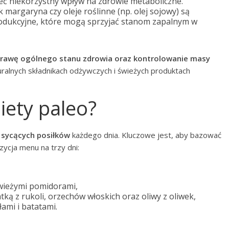
ieć niekorzystny wpływ na zdrowie metaboliczne.
ak margaryna czy oleje roślinne (np. olej sojowy) są
odukcyjne, które mogą sprzyjać stanom zapalnym w
oprawę ogólnego stanu zdrowia oraz kontrolowanie masy
ralnych składnikach odżywczych i świeżych produktach
diety paleo?
 sycących posiłków
każdego dnia. Kluczowe jest, aby bazować
zycja menu na trzy dni:
wieżymi pomidorami,
tką z rukoli, orzechów włoskich oraz oliwy z oliwek,
ami i batatami.