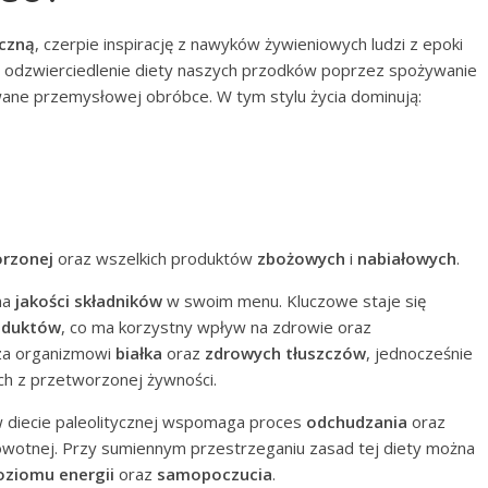
yczną
, czerpie inspirację z nawyków żywieniowych ludzi z epoki
t odzwierciedlenie diety naszych przodków poprzez spożywanie
wane przemysłowej obróbce. W tym stylu życia dominują:
orzonej
oraz wszelkich produktów
zbożowych
i
nabiałowych
.
na
jakości składników
w swoim menu. Kluczowe staje się
oduktów
, co ma korzystny wpływ na zdrowie oraz
cza organizmowi
białka
oraz
zdrowych tłuszczów
, jednocześnie
h z przetworzonej żywności.
 diecie paleolitycznej wspomaga proces
odchudzania
oraz
rowotnej. Przy sumiennym przestrzeganiu zasad tej diety można
oziomu energii
oraz
samopoczucia
.