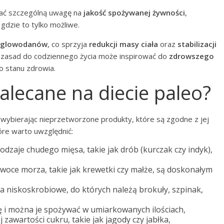
cać szczególną uwagę na
jakość spożywanej żywności
,
 gdzie to tylko możliwe.
ęglowodanów
, co sprzyja
redukcji masy ciała
oraz
stabilizacji
 zasad do codziennego życia może inspirować do
zdrowszego
o stanu zdrowia.
zalecane na diecie paleo?
 wybierając nieprzetworzone produkty, które są zgodne z jej
re warto uwzględnić:
odzaje chudego mięsa, takie jak drób (kurczak czy indyk),
owoce morza, takie jak krewetki czy małże, są doskonałym
wa niskoskrobiowe, do których należą brokuły, szpinak,
 i można je spożywać w umiarkowanych ilościach,
 zawartości cukru, takie jak jagody czy jabłka,