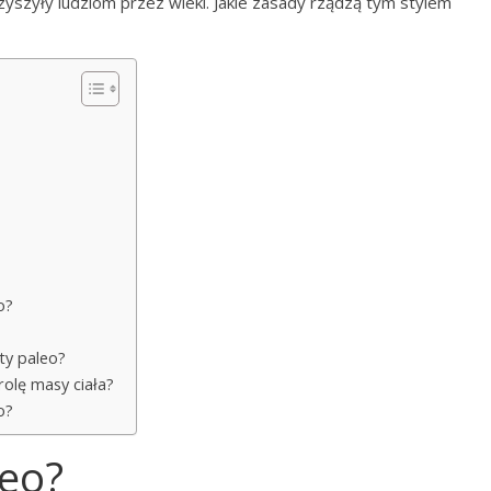
yszyły ludziom przez wieki. Jakie zasady rządzą tym stylem
o?
ty paleo?
rolę masy ciała?
o?
leo?