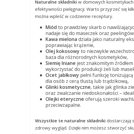
Naturalne składniki
w domowych kosmetykach od
efektywności pielęgnacji. Warto przyjrzeć się k
można wpleść w codzienne receptury.
Miód
to prawdziwy skarb o nawilżającyc
nadaje się do maseczek oraz peelingów
Kawa mielona
działa jako naturalny ek
poprawiając krążenie,
Olej kokosowy
to niezwykle wszechstro
baza dla różnorodnych kosmetyków,
Siemię lniane
jest znakomitym źródłem
wykorzystać do produkcji żeli lub masek
Ocet jabłkowy
pełni funkcję tonizującą
dla osób z cerą tłustą lub trądzikową,
Glinki kosmetyczne
, takie jak glinka 
oraz zwalczanie niedoskonałości – idea
Olejki eteryczne
oferują szeroki wachla
przeciwzapalne.
Wszystkie te naturalne składniki
dostarczają s
zdrowy wygląd. Dzięki nim możesz stworzyć s