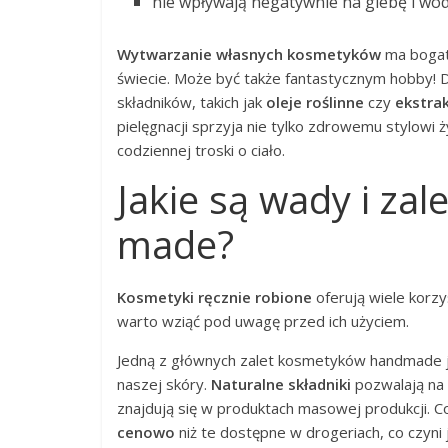
nie wpływają negatywnie na glebę i wod
Wytwarzanie własnych kosmetyków
ma bogatą
świecie. Może być także fantastycznym hobby! D
składników, takich jak
oleje roślinne
czy
ekstra
pielęgnacji sprzyja nie tylko zdrowemu stylow
codziennej troski o ciało.
Jakie są wady i za
made?
Kosmetyki ręcznie robione
oferują wiele korzy
warto wziąć pod uwagę przed ich użyciem.
Jedną z głównych zalet kosmetyków handmade 
naszej skóry.
Naturalne składniki
pozwalają na 
znajdują się w produktach masowej produkcji. C
cenowo
niż te dostępne w drogeriach, co czyni