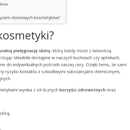
ników
z użyciem domowych kosmetyków?
osmetyki?
uralną pielęgnację skóry
, który każdy może z łatwością
ując składniki dostępne w naszych kuchniach czy aptekach,
 do indywidualnych potrzeb naszej cery. Dzięki temu, że sami
emy ryzyko kontaktu z szkodliwymi substancjami chemicznymi,
jnych.
tykami wynika z ich licznych
korzyści zdrowotnych
oraz
kórą,