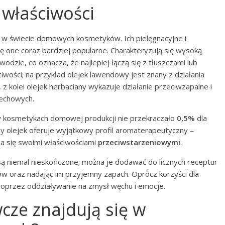
h właściwości
 w świecie domowych kosmetyków. Ich pielęgnacyjne i
ię one coraz bardziej popularne. Charakteryzują się wysoką
odzie, co oznacza, że najlepiej łączą się z tłuszczami lub
iwości; na przykład olejek lawendowy jest znany z działania
z kolei olejek herbaciany wykazuje działanie przeciwzapalne i
dechowych.
w kosmetykach domowej produkcji nie przekraczało
0,5%
dla
y olejek oferuje wyjątkowy profil aromaterapeutyczny –
a się swoimi właściwościami
przeciwstarzeniowymi
.
są niemal nieskończone; można je dodawać do licznych receptur
w oraz nadając im przyjemny zapach. Oprócz korzyści dla
oprzez oddziaływanie na zmysł węchu i emocje.
wcze znajdują się w