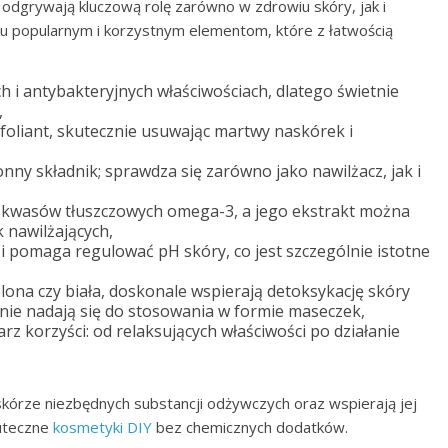
grywają kluczową rolę zarówno w zdrowiu skóry, jak i
ilku popularnym i korzystnym elementom, które z łatwością
h i antybakteryjnych właściwościach, dlatego świetnie
,
sfoliant, skutecznie usuwając martwy naskórek i
nny składnik; sprawdza się zarówno jako nawilżacz, jak i
 kwasów tłuszczowych omega-3, a jego ekstrakt można
 nawilżających,
 i pomaga regulować pH skóry, co jest szczególnie istotne
zielona czy biała, doskonale wspierają detoksykację skóry
lnie nadają się do stosowania w formie maseczek,
rz korzyści: od relaksujących właściwości po działanie
kórze niezbędnych substancji odżywczych oraz wspierają jej
kuteczne
kosmetyki DIY
bez chemicznych dodatków.