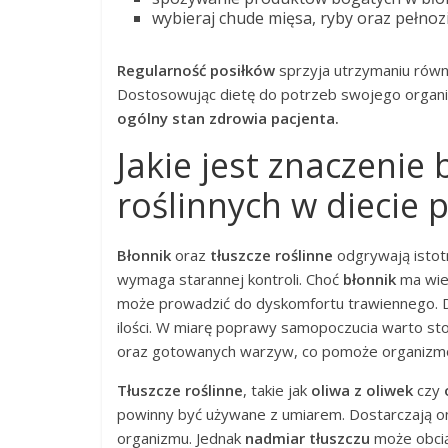
wybieraj chude mięsa, ryby oraz pełnoz
Regularność posiłków
sprzyja utrzymaniu równ
Dostosowując dietę do potrzeb swojego organi
ogólny stan zdrowia pacjenta.
Jakie jest znaczenie 
roślinnych w diecie 
Błonnik
oraz
tłuszcze roślinne
odgrywają istotn
wymaga starannej kontroli. Choć
błonnik
ma wiel
może prowadzić do dyskomfortu trawiennego. Dl
ilości. W miarę poprawy samopoczucia warto 
oraz gotowanych warzyw, co pomoże organizmow
Tłuszcze roślinne
, takie jak
oliwa z oliwek
czy
powinny być używane z umiarem. Dostarczają o
organizmu. Jednak
nadmiar tłuszczu
może obcią