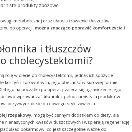
iarniste produkty zbożowe.
owagi metabolicznej oraz ułatwia trawienie tłuszczów.
zmu po operacji,
można znacząco poprawić komfort życia i
błonnika i tłuszczów
po cholecystektomii?
ą rolę w diecie po cholecystektomii, jednak ich spożycie
e korzyści zdrowotnych, jego obecność w surowej formie
atego na początku po operacji zaleca się ograniczenie jego
stopniowo wprowadzać
błonnik
z pełnoziarnistych produktów
i przyzwyczaić się do nowego stylu żywienia.
olej rzepakowy
, mogą być cennym dodatkiem do diety, ale
ne nienasyconych kwasów tłuszczowych i wspierają regenerację
żać układ pokarmowy, co jest szczególnie ważne do