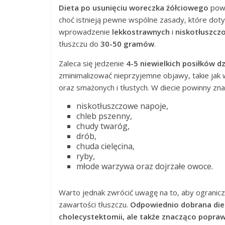
Dieta po usunięciu woreczka żółciowego
powi
choć istnieją pewne wspólne zasady, które dot
wprowadzenie
lekkostrawnych
i
niskotłuszcz
tłuszczu do
30-50 gramów
.
Zaleca się jedzenie
4-5 niewielkich posiłków d
zminimalizować nieprzyjemne objawy, takie jak 
oraz smażonych i tłustych. W diecie powinny znal
niskotłuszczowe napoje,
chleb pszenny,
chudy twaróg,
drób,
chuda cielęcina,
ryby,
młode warzywa oraz dojrzałe owoce.
Warto jednak zwrócić uwagę na to, aby ogranic
zawartości tłuszczu.
Odpowiednio dobrana diet
cholecystektomii, ale także znacząco popraw