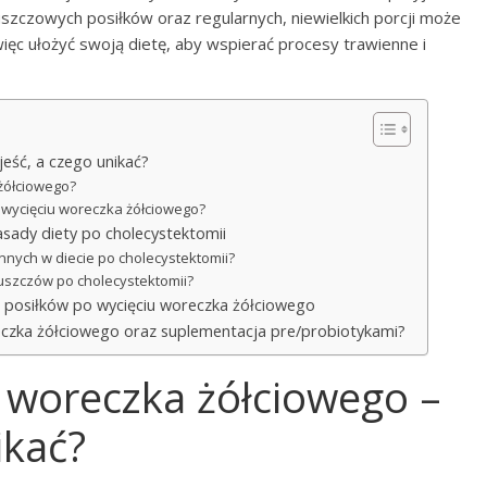
zczowych posiłków oraz regularnych, niewielkich porcji może
więc ułożyć swoją dietę, aby wspierać procesy trawienne i
jeść, a czego unikać?
 żółciowego?
 wycięciu woreczka żółciowego?
sady diety po cholecystektomii
linnych w diecie po cholecystektomii?
tłuszczów po cholecystektomii?
ia posiłków po wycięciu woreczka żółciowego
reczka żółciowego oraz suplementacja pre/probiotykami?
u woreczka żółciowego –
ikać?