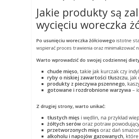
Jakie produkty są za
wycięciu woreczka ż
Po usunięciu woreczka żółciowego
istotne st
wspierać proces trawienia oraz minimalizować 
Warto wprowadzić do swojej codziennej diety
chude mięso
, takie jak kurczak czy ind
ryby o niskiej zawartości tłuszczu
, jak
produkty z pieczywa pszennego
, kasz
gotowane i rozdrobnione warzywa
– i
Z drugiej strony, warto unikać:
tłustych mięs
i wędlin, na przykład wie
żółtych serów
oraz potraw powodujących
przetworzonych mięs
oraz dań smażon
alkoholu i napojów gazowanych
, któr