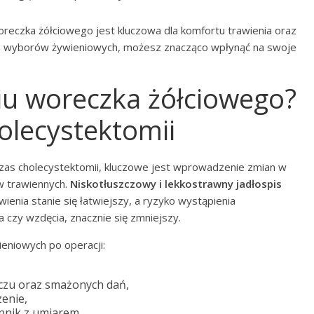
oreczka żółciowego jest kluczowa dla komfortu trawienia oraz
 wyborów żywieniowych, możesz znacząco wpłynąć na swoje
ciu woreczka żółciowego?
olecystektomii
dczas cholecystektomii, kluczowe jest wprowadzenie zmian w
w trawiennych.
Niskotłuszczowy i lekkostrawny jadłospis
enia stanie się łatwiejszy, a ryzyko wystąpienia
 czy wzdęcia, znacznie się zmniejszy.
niowych po operacji:
zczu oraz smażonych dań,
enie,
nnik z umiarem,