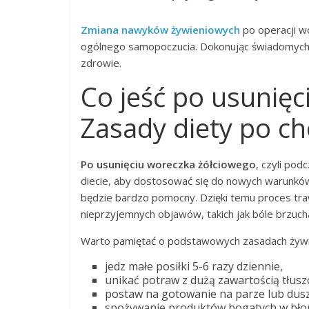
Zmiana nawyków żywieniowych
po operacji w
ogólnego samopoczucia. Dokonując świadomych
zdrowie.
Co jeść po usunię
Zasady diety po ch
Po usunięciu woreczka żółciowego
, czyli po
diecie, aby dostosować się do nowych warunkó
będzie bardzo pomocny. Dzięki temu proces trawi
nieprzyjemnych objawów, takich jak bóle brzucha
Warto pamiętać o podstawowych zasadach żywie
jedz małe posiłki 5-6 razy dziennie,
unikać potraw z dużą zawartością tłus
postaw na gotowanie na parze lub dusz
spożywanie produktów bogatych w bło