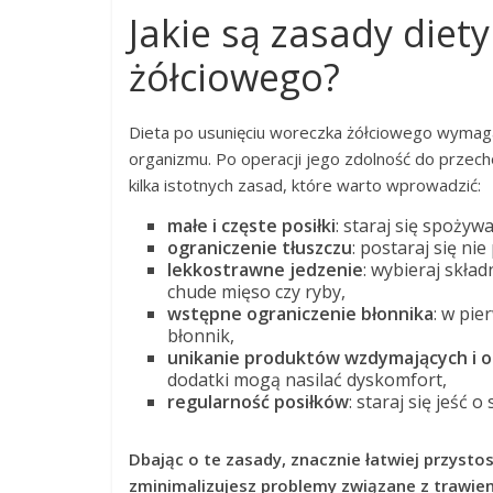
Jakie są zasady diet
żółciowego?
Dieta po usunięciu woreczka żółciowego wyma
organizmu. Po operacji jego zdolność do przech
kilka istotnych zasad, które warto wprowadzić:
małe i częste posiłki
: staraj się spożyw
ograniczenie tłuszczu
: postaraj się ni
lekkostrawne jedzenie
: wybieraj skła
chude mięso czy ryby,
wstępne ograniczenie błonnika
: w pie
błonnik,
unikanie produktów wzdymających i o
dodatki mogą nasilać dyskomfort,
regularność posiłków
: staraj się jeść o
Dbając o te zasady, znacznie łatwiej przyst
zminimalizujesz problemy związane z trawie