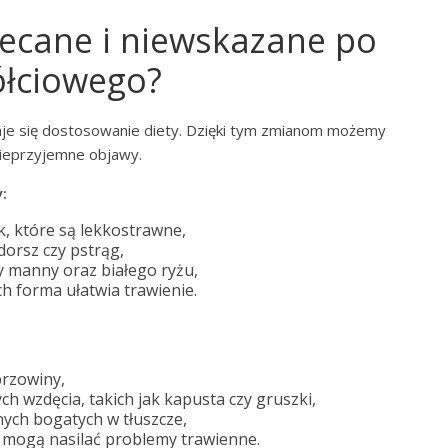
lecane i niewskazane po
ółciowego?
aje się dostosowanie diety. Dzięki tym zmianom możemy
nieprzyjemne objawy.
:
yk, które są lekkostrawne,
 dorsz czy pstrąg,
y manny oraz białego ryżu,
ch forma ułatwia trawienie.
przowiny,
 wzdęcia, takich jak kapusta czy gruszki,
ych bogatych w tłuszcze,
e mogą nasilać problemy trawienne.