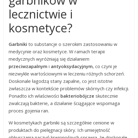
garbników w
lecznictwie i
kosmetyce?
Garbniki
to substancje o szerokim zastosowaniu w
medycynie oraz kosmetyce. W ramach terapii
medycznych wyróżniają się działaniem
przeciwzapalnym
i
antyoksydacyjnym
, co czyni je
niezwykle wartościowymi w leczeniu różnych schorzeń.
Doskonale łagodzą stany zapalne, co jest istotne
zwłaszcza w kontekście problemów skórnych czy infekcji.
Ponadto ich właściwości
bakteriobójcze
skutecznie
zwalczają bakterie, a działanie ściągające wspomaga
proces gojenia ran.
W kosmetykach garbniki są szczególnie cenione w
produktach do pielęgnacji skóry. Ich umiejętność
obkurczania naczyń krwionośnych sprawia, że doskonale