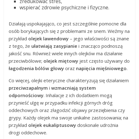
zredukować stres,
wspierać zdrowie psychiczne i fizyczne.
Działają uspokajająco, co jest szczególnie pomocne dla
osób borykających się z problemami ze snem. Weźmy na
przykład
olejek lawendowy
– jego właściwości są znane
z tego, że
ułatwiają zasypianie
i znacząco podnoszą
jakość snu. Również wiele innych olejków ma działanie
przeciwbólowe;
olejek miętowy
jest często używany do
łagodzenia bólów głowy
oraz
napięcia mięśniowego
.
Co więcej, olejki eteryczne charakteryzują się działaniem
przeciwzapalnym
i
wzmacniają system
odpornościowy
. Inhalacje z ich dodatkiem mogą
przynieść ulgę w przypadku infekcji górnych dróg
oddechowych oraz złagodzić objawy przeziębienia czy
grypy. Każdy olejek ma swoje unikalne zastosowania; na
przykład
olejek eukaliptusowy
doskonale udrożnia
drogi oddechowe.