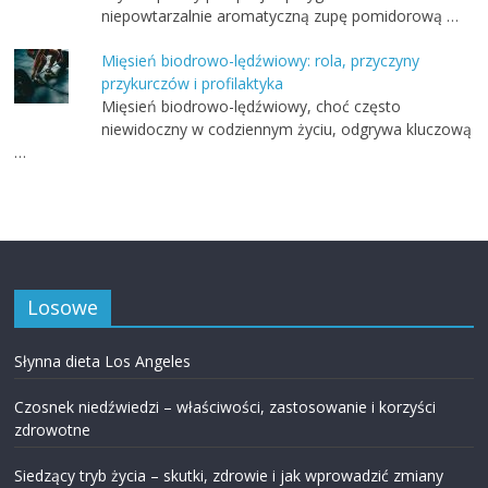
niepowtarzalnie aromatyczną zupę pomidorową …
Mięsień biodrowo-lędźwiowy: rola, przyczyny
przykurczów i profilaktyka
Mięsień biodrowo-lędźwiowy, choć często
niewidoczny w codziennym życiu, odgrywa kluczową
…
Losowe
Słynna dieta Los Angeles
Czosnek niedźwiedzi – właściwości, zastosowanie i korzyści
zdrowotne
Siedzący tryb życia – skutki, zdrowie i jak wprowadzić zmiany