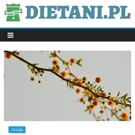
Skip
to
content
dietani.pl
Uroda