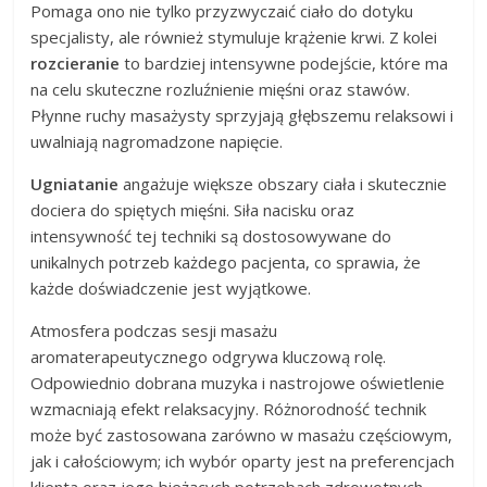
Pomaga ono nie tylko przyzwyczaić ciało do dotyku
specjalisty, ale również stymuluje krążenie krwi. Z kolei
rozcieranie
to bardziej intensywne podejście, które ma
na celu skuteczne rozluźnienie mięśni oraz stawów.
Płynne ruchy masażysty sprzyjają głębszemu relaksowi i
uwalniają nagromadzone napięcie.
Ugniatanie
angażuje większe obszary ciała i skutecznie
dociera do spiętych mięśni. Siła nacisku oraz
intensywność tej techniki są dostosowywane do
unikalnych potrzeb każdego pacjenta, co sprawia, że
każde doświadczenie jest wyjątkowe.
Atmosfera podczas sesji masażu
aromaterapeutycznego odgrywa kluczową rolę.
Odpowiednio dobrana muzyka i nastrojowe oświetlenie
wzmacniają efekt relaksacyjny. Różnorodność technik
może być zastosowana zarówno w masażu częściowym,
jak i całościowym; ich wybór oparty jest na preferencjach
klienta oraz jego bieżących potrzebach zdrowotnych.