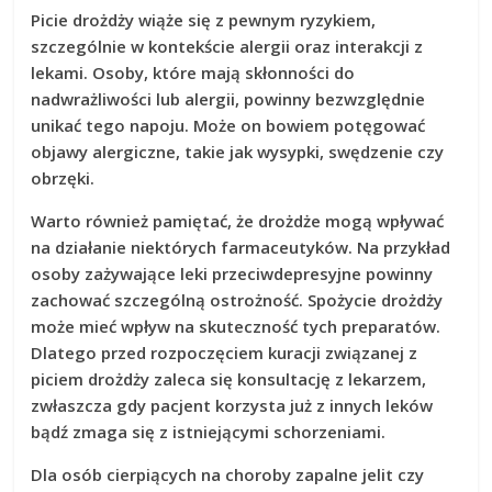
Picie drożdży wiąże się z pewnym ryzykiem
,
szczególnie w kontekście alergii oraz interakcji z
lekami. Osoby, które mają skłonności do
nadwrażliwości lub alergii, powinny bezwzględnie
unikać tego napoju.
Może on bowiem potęgować
objawy alergiczne
, takie jak wysypki, swędzenie czy
obrzęki.
Warto również pamiętać, że drożdże mogą wpływać
na działanie niektórych farmaceutyków
. Na przykład
osoby zażywające leki przeciwdepresyjne powinny
zachować szczególną ostrożność. Spożycie drożdży
może mieć wpływ na skuteczność tych preparatów.
Dlatego przed rozpoczęciem kuracji związanej z
piciem drożdży zaleca się konsultację z lekarzem
,
zwłaszcza gdy pacjent korzysta już z innych leków
bądź zmaga się z istniejącymi schorzeniami.
Dla osób cierpiących na choroby zapalne jelit czy