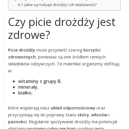
Jakie są rodzaje drożdży i ich właściwości?
Czy picie drożdży jest
zdrowe?
Picie drożdży
może przynieść szereg
korzyści
zdrowotnych
, ponieważ są one źródłem cennych
składników odżywczych. Te maleńkie organizmy obfitują
w:
witaminy z grupy B
,
minerały
,
białko
,
które wspierają nasz
układ odpornościowy
oraz
przyczyniają się do poprawy stanu
skóry
,
włosów
i
paznokci
. Regularne spożywanie drożdży ma potencjał
obniżania
poziomu cukru we krwi
i podnoszenia