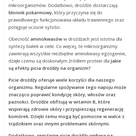
mikroorganizmów. Dodatkowo, drożdże dostarczają
błonnik pokarmowy
, który przyczynia się do
prawidłowego funkcjonowania układu trawiennego oraz
potęguje uczucie sytości.
Obecność
aminokwasów
w drożdżach jest istotna dla
syntezy białek w ciele. Co więcej, te mikroorganizmy
zawierają wszystkie niezbędne aminokwasy egzogenne,
dzięki czemu są doskonałym źródłem protein dla
Jakie
są efekty picia drożdży na organizm?
Picie drożdży
oferuje wiele korzyści dla naszego
organizmu. Regularne spożywanie tego napoju może
znacząco poprawić kondycję skóry, włosów oraz
paznokci. Drożdże obfitują w
witamin B
, które
wspierają zdrowie skóry i przyspieszają regenerację
komórek. Dzięki temu mogą być pomocne w walce z
trądzikiem oraz innymi problemami skórnymi.
Dodatkowo, regularne picie drożdży wpływa na: