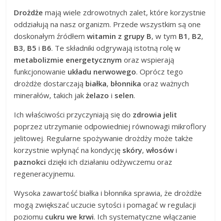
Drożdże
mają wiele zdrowotnych zalet, które korzystnie
oddziałują na nasz organizm. Przede wszystkim są one
doskonałym źródłem
witamin z grupy B
, w tym
B1
,
B2
,
B3
,
B5
i
B6
. Te składniki odgrywają istotną rolę w
metabolizmie energetycznym
oraz wspierają
funkcjonowanie
układu nerwowego
. Oprócz tego
drożdże dostarczają
białka
,
błonnika
oraz ważnych
minerałów, takich jak
żelazo
i
selen
.
Ich właściwości przyczyniają się do
zdrowia jelit
poprzez utrzymanie odpowiedniej równowagi mikroflory
jelitowej. Regularne spożywanie drożdży może także
korzystnie wpłynąć na kondycję
skóry
,
włosów
i
paznokci
dzięki ich działaniu odżywczemu oraz
regeneracyjnemu.
Wysoka zawartość białka i błonnika sprawia, że drożdże
mogą zwiększać uczucie sytości i pomagać w regulacji
poziomu
cukru we krwi
. Ich systematyczne włączanie