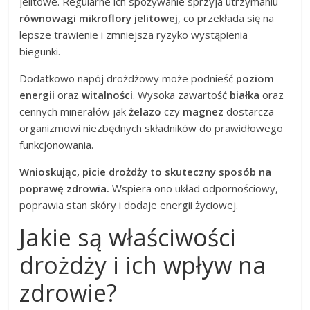
jelitowe. Regularne ich spożywanie sprzyja utrzymaniu
równowagi mikroflory jelitowej
, co przekłada się na
lepsze trawienie i zmniejsza ryzyko wystąpienia
biegunki.
Dodatkowo napój drożdżowy może podnieść
poziom
energii
oraz
witalności
. Wysoka zawartość
białka
oraz
cennych minerałów jak
żelazo
czy
magnez
dostarcza
organizmowi niezbędnych składników do prawidłowego
funkcjonowania.
Wnioskując, picie drożdży to skuteczny sposób na
poprawę zdrowia.
Wspiera ono układ odpornościowy,
poprawia stan skóry i dodaje energii życiowej.
Jakie są właściwości
drożdży i ich wpływ na
zdrowie?