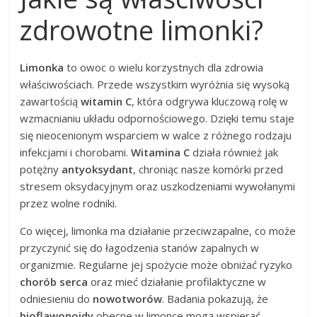
zdrowotne limonki?
Limonka
to owoc o wielu korzystnych dla zdrowia
właściwościach. Przede wszystkim wyróżnia się wysoką
zawartością
witamin C
, która odgrywa kluczową rolę w
wzmacnianiu układu odpornościowego. Dzięki temu staje
się nieocenionym wsparciem w walce z różnego rodzaju
infekcjami i chorobami.
Witamina C
działa również jak
potężny
antyoksydant
, chroniąc nasze komórki przed
stresem oksydacyjnym oraz uszkodzeniami wywołanymi
przez wolne rodniki.
Co więcej, limonka ma działanie przeciwzapalne, co może
przyczynić się do łagodzenia stanów zapalnych w
organizmie. Regularne jej spożycie może obniżać ryzyko
chorób serca
oraz mieć działanie profilaktyczne w
odniesieniu do
nowotworów
. Badania pokazują, że
bioflawonoidy
obecne w limonce mogą wspierać