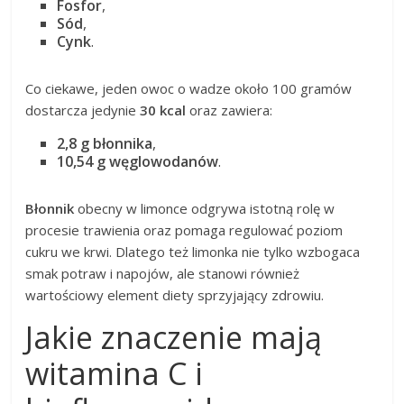
Fosfor
,
Sód
,
Cynk
.
Co ciekawe, jeden owoc o wadze około 100 gramów
dostarcza jedynie
30 kcal
oraz zawiera:
2,8 g błonnika
,
10,54 g węglowodanów
.
Błonnik
obecny w limonce odgrywa istotną rolę w
procesie trawienia oraz pomaga regulować poziom
cukru we krwi. Dlatego też limonka nie tylko wzbogaca
smak potraw i napojów, ale stanowi również
wartościowy element diety sprzyjający zdrowiu.
Jakie znaczenie mają
witamina C i