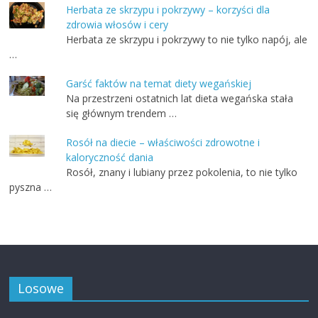
Herbata ze skrzypu i pokrzywy – korzyści dla
zdrowia włosów i cery
Herbata ze skrzypu i pokrzywy to nie tylko napój, ale
…
Garść faktów na temat diety wegańskiej
Na przestrzeni ostatnich lat dieta wegańska stała
się głównym trendem …
Rosół na diecie – właściwości zdrowotne i
kaloryczność dania
Rosół, znany i lubiany przez pokolenia, to nie tylko
pyszna …
Losowe