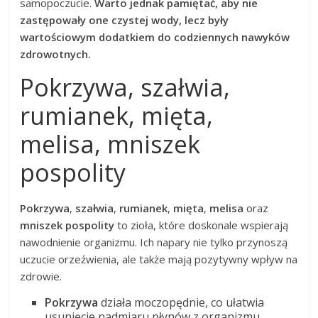
samopoczucie.
Warto jednak pamiętać, aby nie
zastępowały one czystej wody, lecz były
wartościowym dodatkiem do codziennych nawyków
zdrowotnych.
Pokrzywa, szałwia,
rumianek, mięta,
melisa, mniszek
pospolity
Pokrzywa
,
szałwia
,
rumianek
,
mięta
,
melisa
oraz
mniszek pospolity
to zioła, które doskonale wspierają
nawodnienie organizmu. Ich napary nie tylko przynoszą
uczucie orzeźwienia, ale także mają pozytywny wpływ na
zdrowie.
Pokrzywa
działa moczopędnie, co ułatwia
usunięcie nadmiaru płynów z organizmu,