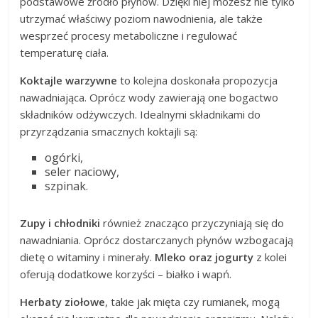
podstawowe źródło płynów. Dzięki niej możesz nie tylko
utrzymać właściwy poziom nawodnienia, ale także
wesprzeć procesy metaboliczne i regulować
temperaturę ciała.
Koktajle warzywne
to kolejna doskonała propozycja
nawadniająca. Oprócz wody zawierają one bogactwo
składników odżywczych. Idealnymi składnikami do
przyrządzania smacznych koktajli są:
ogórki,
seler naciowy,
szpinak.
Zupy i chłodniki
również znacząco przyczyniają się do
nawadniania. Oprócz dostarczanych płynów wzbogacają
dietę o witaminy i minerały.
Mleko oraz jogurty
z kolei
oferują dodatkowe korzyści – białko i wapń.
Herbaty ziołowe
, takie jak mięta czy rumianek, mogą