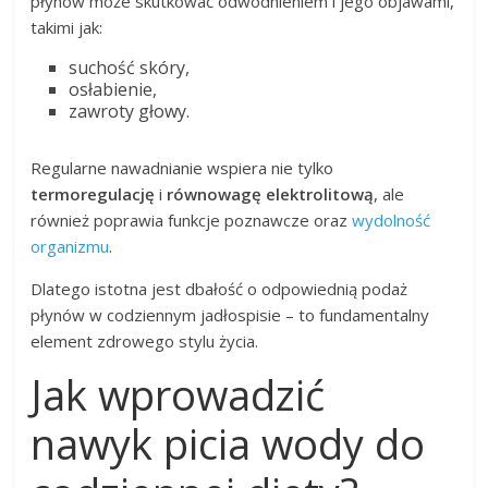
płynów może skutkować odwodnieniem i jego objawami,
takimi jak:
suchość skóry,
osłabienie,
zawroty głowy.
Regularne nawadnianie wspiera nie tylko
termoregulację
i
równowagę elektrolitową
, ale
również poprawia funkcje poznawcze oraz
wydolność
organizmu
.
Dlatego istotna jest dbałość o odpowiednią podaż
płynów w codziennym jadłospisie – to fundamentalny
element zdrowego stylu życia.
Jak wprowadzić
nawyk picia wody do