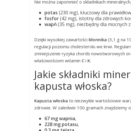
Nie można zapomnieć o składnikach mineralnych
potas
(230 mg), kluczowy dla prawidło
fosfor
(42 mg), istotny dla zdrowych koś
wapń
(35 mg), niezbędny dla mocnych z
Dzięki wysokiej zawartości
błonnika
(3,1 g na 1
regulacji poziomu cholesterolu we krwi. Regula
zmniejszenie ryzyka chorób nowotworowych o
właściwościom witamin
C
i
K
.
Jakie składniki mine
kapusta włoska?
Kapusta włoska
to niezwykle wartościowe warz
zdrowie. W zaledwie 100 gramach znajdziemy o
67 mg wapnia
,
228 mg potasu
,
0,3 mg żelaza
.