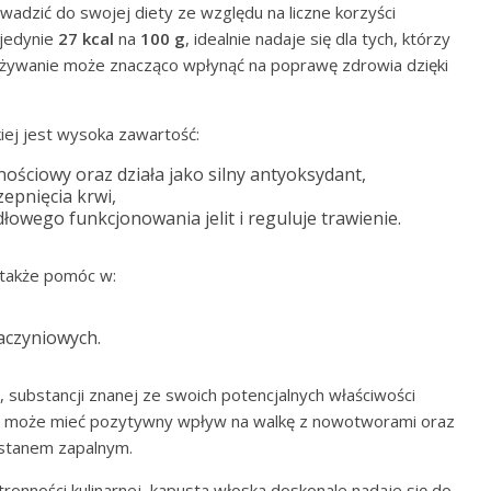
adzić do swojej diety ze względu na liczne korzyści
jedynie
27 kcal
na
100 g
, idealnie nadaje się dla tych, którzy
pożywanie może znacząco wpłynąć na poprawę zdrowia dzięki
iej jest wysoka zawartość:
nościowy oraz działa jako silny antyoksydant,
epnięcia krwi,
dłowego funkcjonowania jelit i reguluje trawienie.
także pomóc w:
aczyniowych.
, substancji znanej ze swoich potencjalnych właściwości
e może mieć pozytywny wpływ na walkę z nowotworami oraz
 stanem zapalnym.
onności kulinarnej, kapusta włoska doskonale nadaje się do