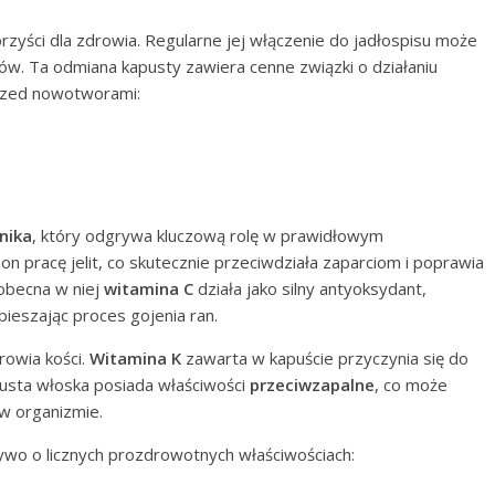
rzyści dla zdrowia. Regularne jej włączenie do jadłospisu może
w. Ta odmiana kapusty zawiera cenne związki o działaniu
rzed nowotworami:
nika
, który odgrywa kluczową rolę w prawidłowym
 pracę jelit, co skutecznie przeciwdziała zaparciom i poprawia
obecna w niej
witamina C
działa jako silny antyoksydant,
eszając proces gojenia ran.
rowia kości.
Witamina K
zawarta w kapuście przyczynia się do
usta włoska posiada właściwości
przeciwzapalne
, co może
w organizmie.
wo o licznych prozdrowotnych właściwościach: