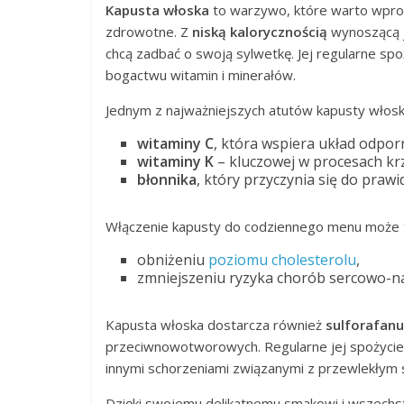
Kapusta włoska
to warzywo, które warto wprow
zdrowotne. Z
niską kalorycznością
wynoszącą 
chcą zadbać o swoją sylwetkę. Jej regularne s
bogactwu witamin i minerałów.
Jednym z najważniejszych atutów kapusty włosk
witaminy C
, która wspiera układ odpor
witaminy K
– kluczowej w procesach krz
błonnika
, który przyczynia się do prawi
Włączenie kapusty do codziennego menu może 
obniżeniu
poziomu cholesterolu
,
zmniejszeniu ryzyka chorób sercowo-n
Kapusta włoska dostarcza również
sulforafanu
przeciwnowotworowych. Regularne jej spożyci
innymi schorzeniami związanymi z przewlekłym
Dzięki swojemu delikatnemu smakowi i wszechstr