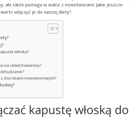
ny, ale także pomaga w walce z nowotworami. Jakie jeszcze
 warto włączyć je do naszej diety?
iety?
j?
 kapusta włoska?
ywa na układ trawienny?
 odchudzanie?
ę z chorobami nowotworowymi?
łoskiej?
ączać kapustę włoską do