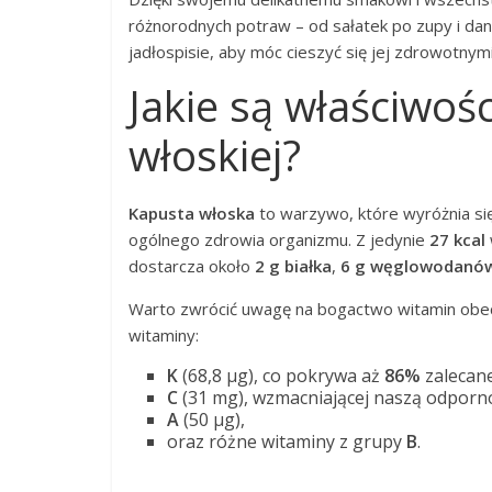
różnorodnych potraw – od sałatek po zupy i dan
jadłospisie, aby móc cieszyć się jej zdrowotny
Jakie są właściwoś
włoskiej?
Kapusta włoska
to warzywo, które wyróżnia się
ogólnego zdrowia organizmu. Z jedynie
27 kcal
dostarcza około
2 g białka
,
6 g węglowodanó
Warto zwrócić uwagę na bogactwo witamin obecny
witaminy:
K
(68,8 μg), co pokrywa aż
86%
zalecan
C
(31 mg), wzmacniającej naszą odpornoś
A
(50 μg),
oraz różne witaminy z grupy
B
.