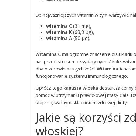
Do najważniejszych witamin w tym warzywie nal
witamina C
(31 mg),
witamina K
(68,8 μg),
witamina A
(50 μg).
Witamina C
ma ogromne znaczenie dla układu odp
nas przed stresem oksydacyjnym. Z kolei
witam
dba o zdrowie naszych kości.
Witamina A
natomi
funkcjonowanie systemu immunologicznego.
Oprócz tego
kapusta włoska
dostarcza cenny b
pomóc w utrzymaniu prawidłowej masy ciała. D
staje się ważnym składnikiem zdrowej diety.
Jakie są korzyści 
włoskiej?