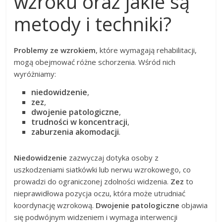
wzroku oraz jakie są
metody i techniki?
Problemy ze wzrokiem
, które wymagają rehabilitacji,
mogą obejmować różne schorzenia. Wśród nich
wyróżniamy:
niedowidzenie
,
zez
,
dwojenie patologiczne
,
trudności w koncentracji
,
zaburzenia akomodacji
.
Niedowidzenie
zazwyczaj dotyka osoby z
uszkodzeniami siatkówki lub nerwu wzrokowego, co
prowadzi do ograniczonej zdolności widzenia.
Zez
to
nieprawidłowa pozycja oczu, która może utrudniać
koordynację wzrokową.
Dwojenie patologiczne
objawia
się podwójnym widzeniem i wymaga interwencji