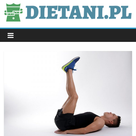
Skip
to
content
dietani.pl