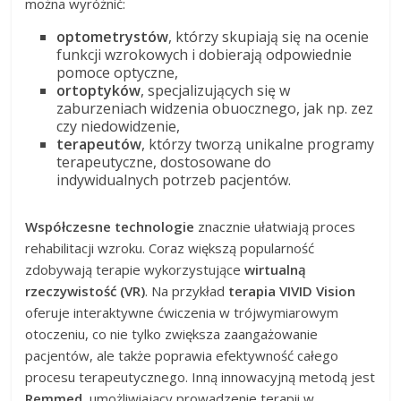
można wyróżnić:
optometrystów
, którzy skupiają się na ocenie
funkcji wzrokowych i dobierają odpowiednie
pomoce optyczne,
ortoptyków
, specjalizujących się w
zaburzeniach widzenia obuocznego, jak np. zez
czy niedowidzenie,
terapeutów
, którzy tworzą unikalne programy
terapeutyczne, dostosowane do
indywidualnych potrzeb pacjentów.
Współczesne technologie
znacznie ułatwiają proces
rehabilitacji wzroku. Coraz większą popularność
zdobywają terapie wykorzystujące
wirtualną
rzeczywistość (VR)
. Na przykład
terapia VIVID Vision
oferuje interaktywne ćwiczenia w trójwymiarowym
otoczeniu, co nie tylko zwiększa zaangażowanie
pacjentów, ale także poprawia efektywność całego
procesu terapeutycznego. Inną innowacyjną metodą jest
Remmed
, umożliwiający prowadzenie terapii w