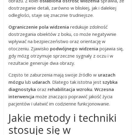
obrazu. Z kolei
osłabiona ostrość widzenia
sprawia, że
dostrzeganie detali, zarówno w bliskiej, jak i dalekiej
odległości, staje się znacznie trudniejsze.
Ograniczenie pola widzenia
redukuje zdolność
dostrzegania obiektów z boku, co może negatywnie
wpływać na bezpieczeństwo oraz orientację w
otoczeniu. Zjawisko
podwójnego widzenia
pojawia się,
gdy mózg otrzymuje sprzeczne sygnały z oczu i w
rezultacie generuje dwa obrazy.
Często te zaburzenia mają swoje źródło w
urazach
mózgu
lub
udarach
. Dlatego tak istotna jest
szybka
diagnostyka
oraz
rehabilitacja wzroku
.
Wczesna
interwencja
może znacząco poprawić jakość życia
pacjentów i ułatwić im codzienne funkcjonowanie.
Jakie metody i techniki
stosuje się w