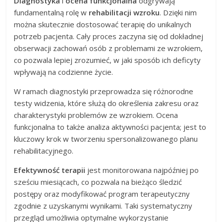
Diagnostyka
i
ocena funkcjonalna
odgrywają
fundamentalną rolę w
rehabilitacji wzroku
. Dzięki nim
można skutecznie dostosować terapię do unikalnych
potrzeb pacjenta. Cały proces zaczyna się od dokładnej
obserwacji zachowań osób z problemami ze wzrokiem,
co pozwala lepiej zrozumieć, w jaki sposób ich deficyty
wpływają na codzienne życie.
W ramach diagnostyki przeprowadza się różnorodne
testy widzenia, które służą do określenia zakresu oraz
charakterystyki problemów ze wzrokiem. Ocena
funkcjonalna to także analiza aktywności pacjenta; jest to
kluczowy krok w tworzeniu spersonalizowanego planu
rehabilitacyjnego.
Efektywność terapii
jest monitorowana najpóźniej po
sześciu miesiącach, co pozwala na bieżąco śledzić
postępy oraz modyfikować program terapeutyczny
zgodnie z uzyskanymi wynikami. Taki systematyczny
przegląd umożliwia optymalne wykorzystanie