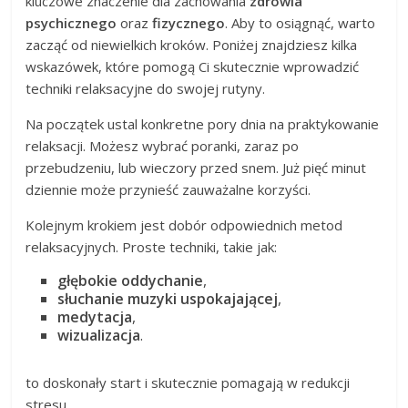
kluczowe znaczenie dla zachowania
zdrowia
psychicznego
oraz
fizycznego
. Aby to osiągnąć, warto
zacząć od niewielkich kroków. Poniżej znajdziesz kilka
wskazówek, które pomogą Ci skutecznie wprowadzić
techniki relaksacyjne do swojej rutyny.
Na początek ustal konkretne pory dnia na praktykowanie
relaksacji. Możesz wybrać poranki, zaraz po
przebudzeniu, lub wieczory przed snem. Już pięć minut
dziennie może przynieść zauważalne korzyści.
Kolejnym krokiem jest dobór odpowiednich metod
relaksacyjnych. Proste techniki, takie jak:
głębokie oddychanie
,
słuchanie muzyki uspokajającej
,
medytacja
,
wizualizacja
.
to doskonały start i skutecznie pomagają w redukcji
stresu.