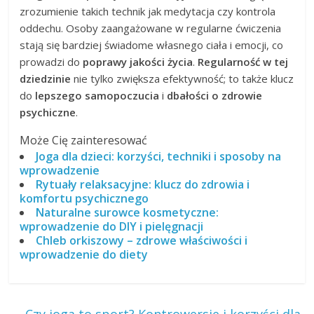
zrozumienie takich technik jak medytacja czy kontrola
oddechu. Osoby zaangażowane w regularne ćwiczenia
stają się bardziej świadome własnego ciała i emocji, co
prowadzi do
poprawy jakości życia
.
Regularność w tej
dziedzinie
nie tylko zwiększa efektywność; to także klucz
do
lepszego samopoczucia
i
dbałości o zdrowie
psychiczne
.
Może Cię zainteresować
Joga dla dzieci: korzyści, techniki i sposoby na
wprowadzenie
Rytuały relaksacyjne: klucz do zdrowia i
komfortu psychicznego
Naturalne surowce kosmetyczne:
wprowadzenie do DIY i pielęgnacji
Chleb orkiszowy – zdrowe właściwości i
wprowadzenie do diety
←
Czy joga to sport? Kontrowersje i korzyści dla