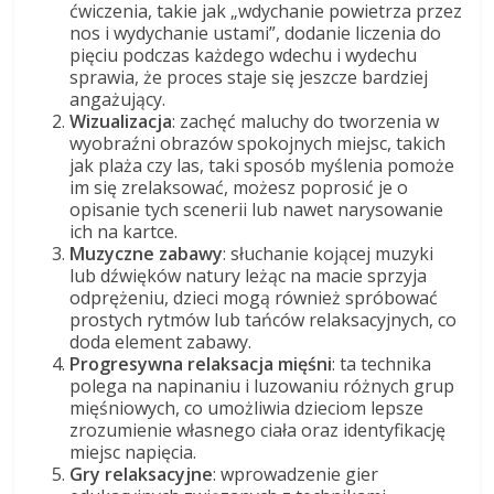
ćwiczenia, takie jak „wdychanie powietrza przez
nos i wydychanie ustami”, dodanie liczenia do
pięciu podczas każdego wdechu i wydechu
sprawia, że proces staje się jeszcze bardziej
angażujący.
Wizualizacja
: zachęć maluchy do tworzenia w
wyobraźni obrazów spokojnych miejsc, takich
jak plaża czy las, taki sposób myślenia pomoże
im się zrelaksować, możesz poprosić je o
opisanie tych scenerii lub nawet narysowanie
ich na kartce.
Muzyczne zabawy
: słuchanie kojącej muzyki
lub dźwięków natury leżąc na macie sprzyja
odprężeniu, dzieci mogą również spróbować
prostych rytmów lub tańców relaksacyjnych, co
doda element zabawy.
Progresywna relaksacja mięśni
: ta technika
polega na napinaniu i luzowaniu różnych grup
mięśniowych, co umożliwia dzieciom lepsze
zrozumienie własnego ciała oraz identyfikację
miejsc napięcia.
Gry relaksacyjne
: wprowadzenie gier