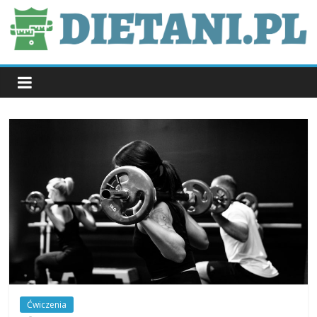
Skip
to
content
dietani.pl
Ćwiczenia