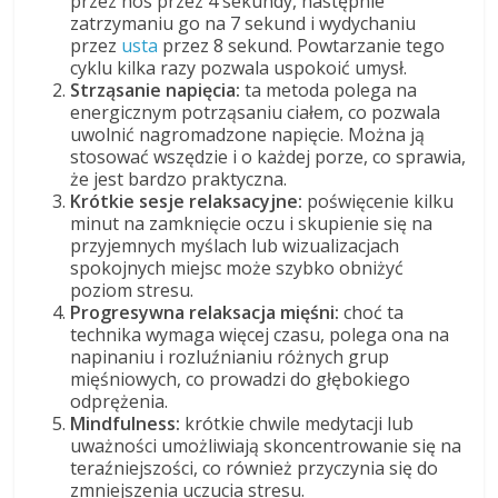
przez nos przez 4 sekundy, następnie
zatrzymaniu go na 7 sekund i wydychaniu
przez
usta
przez 8 sekund. Powtarzanie tego
cyklu kilka razy pozwala uspokoić umysł.
Strząsanie napięcia:
ta metoda polega na
energicznym potrząsaniu ciałem, co pozwala
uwolnić nagromadzone napięcie. Można ją
stosować wszędzie i o każdej porze, co sprawia,
że jest bardzo praktyczna.
Krótkie sesje relaksacyjne:
poświęcenie kilku
minut na zamknięcie oczu i skupienie się na
przyjemnych myślach lub wizualizacjach
spokojnych miejsc może szybko obniżyć
poziom stresu.
Progresywna relaksacja mięśni:
choć ta
technika wymaga więcej czasu, polega ona na
napinaniu i rozluźnianiu różnych grup
mięśniowych, co prowadzi do głębokiego
odprężenia.
Mindfulness:
krótkie chwile medytacji lub
uważności umożliwiają skoncentrowanie się na
teraźniejszości, co również przyczynia się do
zmniejszenia uczucia stresu.