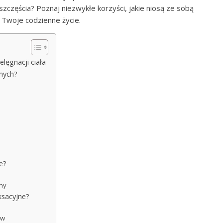
częścia? Poznaj niezwykłe korzyści, jakie niosą ze sobą
ć Twoje codzienne życie.
elęgnacji ciała
jnych?
?
ie?
zny
aksacyjne?
ów