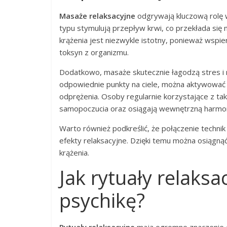
Masaże relaksacyjne
odgrywają kluczową rolę w
typu stymulują przepływ krwi, co przekłada się n
krążenia jest niezwykle istotny, ponieważ wspie
toksyn z organizmu.
Dodatkowo, masaże skutecznie łagodzą stres i na
odpowiednie punkty na ciele, można aktywować u
odprężenia. Osoby regularnie korzystające z t
samopoczucia oraz osiągają wewnętrzną harmon
Warto również podkreślić, że połączenie techni
efekty relaksacyjne. Dzięki temu można osiągną
krążenia.
Jak rytuały relaks
psychikę?