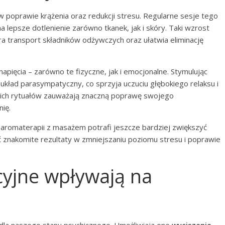
 poprawie krążenia oraz redukcji stresu. Regularne sesje tego
a lepsze dotlenienie zarówno tkanek, jak i skóry. Taki wzrost
ra transport składników odżywczych oraz ułatwia eliminację
pięcia – zarówno te fizyczne, jak i emocjonalne. Stymulując
kład parasympatyczny, co sprzyja uczuciu głębokiego relaksu i
akich rytuałów zauważają znaczną poprawę swojego
ię.
k aromaterapii z masażem potrafi jeszcze bardziej zwiększyć
ć znakomite rezultaty w zmniejszaniu poziomu stresu i poprawie
acyjne wpływają na