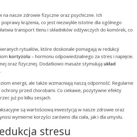
na nasze zdrowie fizyczne oraz psychiczne. Ich
poprawy krążenia, co jest niezwykle istotne dla ogólnego
łatwia transport tlenu i składników odżywczych do komórek, co
bieranych rytuałów, które doskonale pomagają w redukcji
oziom
kortyzolu
– hormonu odpowiedzialnego za stres i napięcie.
cznej oraz fizycznej. Dodatkowo masaże stymulują
układ
.
oziom energii, ale także wzmacniają naszą odporność. Regularne
j ochrony przed chorobami. Co ciekawe, pozytywne efekty
ec już po kilku sesjach.
aksacyjne są wartościową inwestycją w nasze zdrowie oraz
nosi wymierne korzyści zarówno dla ciała, jak i dla umysłu.
edukcja stresu