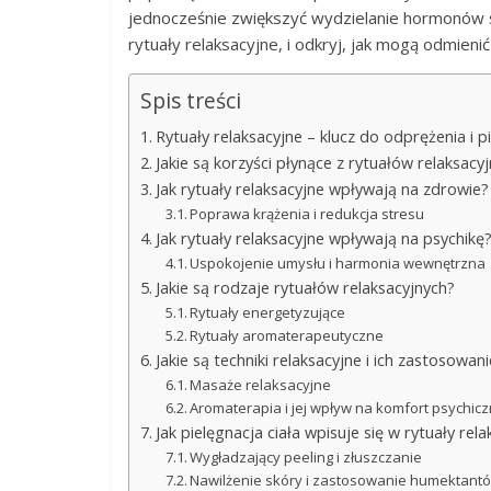
jednocześnie zwiększyć wydzielanie hormonów sz
rytuały relaksacyjne, i odkryj, jak mogą odmieni
Spis treści
Rytuały relaksacyjne – klucz do odprężenia i pi
Jakie są korzyści płynące z rytuałów relaksacy
Jak rytuały relaksacyjne wpływają na zdrowie?
Poprawa krążenia i redukcja stresu
Jak rytuały relaksacyjne wpływają na psychikę
Uspokojenie umysłu i harmonia wewnętrzna
Jakie są rodzaje rytuałów relaksacyjnych?
Rytuały energetyzujące
Rytuały aromaterapeutyczne
Jakie są techniki relaksacyjne i ich zastosowan
Masaże relaksacyjne
Aromaterapia i jej wpływ na komfort psychic
Jak pielęgnacja ciała wpisuje się w rytuały rel
Wygładzający peeling i złuszczanie
Nawilżenie skóry i zastosowanie humektant