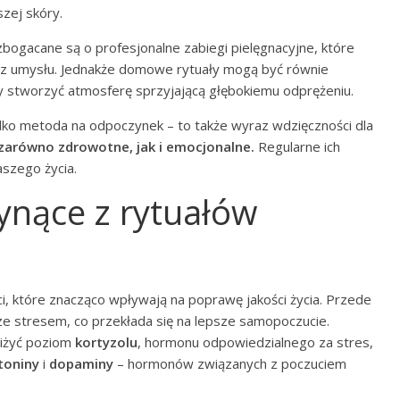
zej skóry.
zbogacane są o profesjonalne zabiegi pielęgnacyjne, które
az umysłu. Jednakże domowe rytuały mogą być równie
by stworzyć atmosferę sprzyjającą głębokiemu odprężeniu.
ylko metoda na odpoczynek – to także wyraz wdzięczności dla
 zarówno zdrowotne, jak i emocjonalne.
Regularne ich
szego życia.
łynące z rytuałów
, które znacząco wpływają na poprawę jakości życia. Przede
e stresem, co przekłada się na lepsze samopoczucie.
niżyć poziom
kortyzolu
, hormonu odpowiedzialnego za stres,
toniny
i
dopaminy
– hormonów związanych z poczuciem