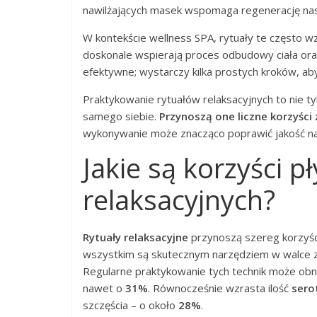
nawilżających masek wspomaga regenerację nas
W kontekście wellness SPA, rytuały te często w
doskonale wspierają proces odbudowy ciała or
efektywne; wystarczy kilka prostych kroków, a
Praktykowanie rytuałów relaksacyjnych to nie t
samego siebie.
Przynoszą one liczne korzyści
wykonywanie może znacząco poprawić jakość na
Jakie są korzyści p
relaksacyjnych?
Rytuały relaksacyjne
przynoszą szereg korzyści
wszystkim są skutecznym narzędziem w walce z
Regularne praktykowanie tych technik może ob
nawet o
31%
. Równocześnie wzrasta ilość
sero
szczęścia – o około
28%
.