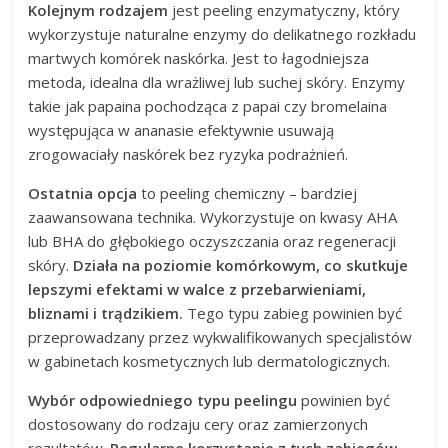
Kolejnym rodzajem
jest peeling enzymatyczny, który
wykorzystuje naturalne enzymy do delikatnego rozkładu
martwych komórek naskórka. Jest to łagodniejsza
metoda, idealna dla wrażliwej lub suchej skóry. Enzymy
takie jak papaina pochodząca z papai czy bromelaina
występująca w ananasie efektywnie usuwają
zrogowaciały naskórek bez ryzyka podrażnień.
Ostatnia opcja
to peeling chemiczny – bardziej
zaawansowana technika. Wykorzystuje on kwasy AHA
lub BHA do głębokiego oczyszczania oraz regeneracji
skóry.
Działa na poziomie komórkowym, co skutkuje
lepszymi efektami w walce z przebarwieniami,
bliznami i trądzikiem.
Tego typu zabieg powinien być
przeprowadzany przez wykwalifikowanych specjalistów
w gabinetach kosmetycznych lub dermatologicznych.
Wybór odpowiedniego typu peelingu
powinien być
dostosowany do rodzaju cery oraz zamierzonych
rezultatów.
Regularne korzystanie z tych zabiegów