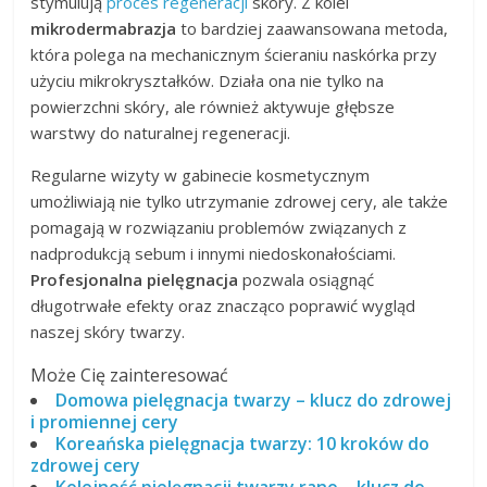
stymulują
proces regeneracji
skóry. Z kolei
mikrodermabrazja
to bardziej zaawansowana metoda,
która polega na mechanicznym ścieraniu naskórka przy
użyciu mikrokryształków. Działa ona nie tylko na
powierzchni skóry, ale również aktywuje głębsze
warstwy do naturalnej regeneracji.
Regularne wizyty w gabinecie kosmetycznym
umożliwiają nie tylko utrzymanie zdrowej cery, ale także
pomagają w rozwiązaniu problemów związanych z
nadprodukcją sebum i innymi niedoskonałościami.
Profesjonalna pielęgnacja
pozwala osiągnąć
długotrwałe efekty oraz znacząco poprawić wygląd
naszej skóry twarzy.
Może Cię zainteresować
Domowa pielęgnacja twarzy – klucz do zdrowej
i promiennej cery
Koreańska pielęgnacja twarzy: 10 kroków do
zdrowej cery
Kolejność pielęgnacji twarzy rano – klucz do