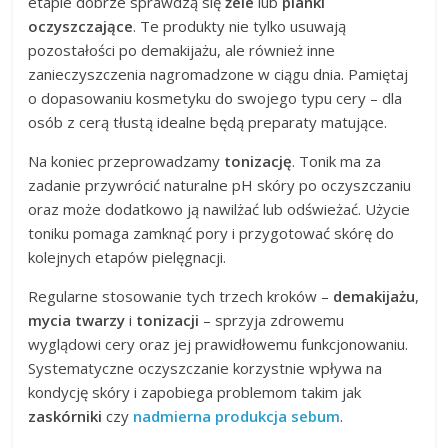
etapie dobrze sprawdzą się
żele
lub
pianki
oczyszczające
. Te produkty nie tylko usuwają
pozostałości po demakijażu, ale również inne
zanieczyszczenia nagromadzone w ciągu dnia. Pamiętaj
o dopasowaniu kosmetyku do swojego typu cery – dla
osób z cerą tłustą idealne będą preparaty matujące.
Na koniec przeprowadzamy
tonizację
. Tonik ma za
zadanie przywrócić naturalne pH skóry po oczyszczaniu
oraz może dodatkowo ją nawilżać lub odświeżać. Użycie
toniku pomaga zamknąć pory i przygotować skórę do
kolejnych etapów pielęgnacji.
Regularne stosowanie tych trzech kroków –
demakijażu
,
mycia twarzy
i
tonizacji
– sprzyja zdrowemu
wyglądowi cery oraz jej prawidłowemu funkcjonowaniu.
Systematyczne oczyszczanie korzystnie wpływa na
kondycję skóry i zapobiega problemom takim jak
zaskórniki
czy
nadmierna produkcja sebum
.