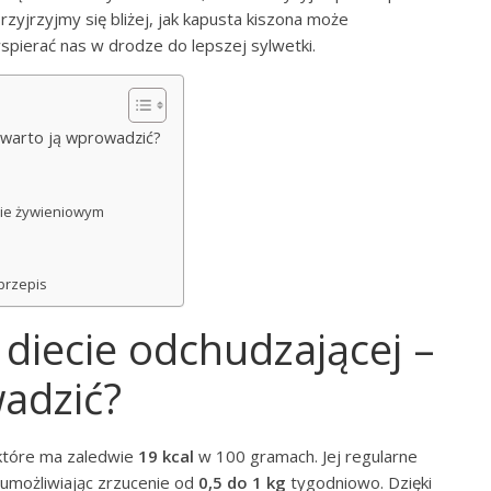
Przyjrzyjmy się bliżej, jak kapusta kiszona może
spierać nas w drodze do lepszej sylwetki.
y warto ją wprowadzić?
nie żywieniowym
przepis
diecie odchudzającej –
wadzić?
które ma zaledwie
19 kcal
w 100 gramach. Jej regularne
umożliwiając zrzucenie od
0,5 do 1 kg
tygodniowo. Dzięki