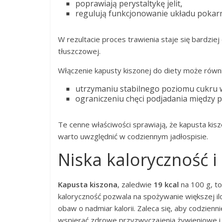
poprawiają perystaltykę jelit,
regulują funkcjonowanie układu poka
W rezultacie proces trawienia staje się bardziej
tłuszczowej.
Włączenie kapusty kiszonej do diety może równ
utrzymaniu stabilnego poziomu cukru w
ograniczeniu chęci podjadania między p
Te cenne właściwości sprawiają, że kapusta kis
warto uwzględnić w codziennym jadłospisie.
Niska kaloryczność i
Kapusta kiszona
, zaledwie
19 kcal
na 100 g, to
kaloryczność pozwala na spożywanie większej il
obaw o nadmiar kalorii. Zaleca się, aby codzienn
wspierać zdrowe przyzwyczajenia żywieniowe i