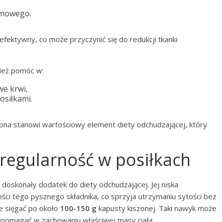
rmowego.
 efektywny, co może przyczynić się do redukcji tkanki
ież pomóc w:
e krwi,
osiłkami.
zona stanowi wartościowy element diety odchudzającej, który
 regularność w posiłkach
 doskonały dodatek do diety odchudzającej. Jej niska
ości tego pysznego składnika, co sprzyja utrzymaniu sytości bez
ie sięgać po około
100-150 g
kapusty kiszonej. Taki nawyk może
 pomagać w zachowaniu właściwej masy ciała.