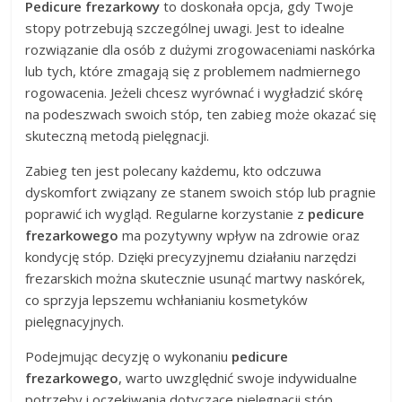
Pedicure frezarkowy
to doskonała opcja, gdy Twoje
stopy potrzebują szczególnej uwagi. Jest to idealne
rozwiązanie dla osób z dużymi zrogowaceniami naskórka
lub tych, które zmagają się z problemem nadmiernego
rogowacenia. Jeżeli chcesz wyrównać i wygładzić skórę
na podeszwach swoich stóp, ten zabieg może okazać się
skuteczną metodą pielęgnacji.
Zabieg ten jest polecany każdemu, kto odczuwa
dyskomfort związany ze stanem swoich stóp lub pragnie
poprawić ich wygląd. Regularne korzystanie z
pedicure
frezarkowego
ma pozytywny wpływ na zdrowie oraz
kondycję stóp. Dzięki precyzyjnemu działaniu narzędzi
frezarskich można skutecznie usunąć martwy naskórek,
co sprzyja lepszemu wchłanianiu kosmetyków
pielęgnacyjnych.
Podejmując decyzję o wykonaniu
pedicure
frezarkowego
, warto uwzględnić swoje indywidualne
potrzeby i oczekiwania dotyczące pielęgnacji stóp.