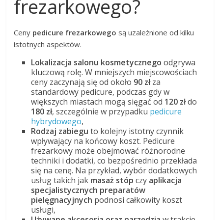
frezarkowego?
Ceny
pedicure frezarkowego
są uzależnione od kilku
istotnych aspektów.
Lokalizacja salonu kosmetycznego
odgrywa
kluczową rolę. W mniejszych miejscowościach
ceny zaczynają się od około
90 zł
za
standardowy pedicure, podczas gdy w
większych miastach mogą sięgać od
120 zł
do
180 zł
, szczególnie w przypadku
pedicure
hybrydowego
,
Rodzaj zabiegu
to kolejny istotny czynnik
wpływający na końcowy koszt. Pedicure
frezarkowy może obejmować różnorodne
techniki i dodatki, co bezpośrednio przekłada
się na cenę. Na przykład, wybór dodatkowych
usług takich jak
masaż stóp
czy
aplikacja
specjalistycznych preparatów
pielęgnacyjnych
podnosi całkowity koszt
usługi,
Używane akcesoria oraz narzędzia
w trakcie