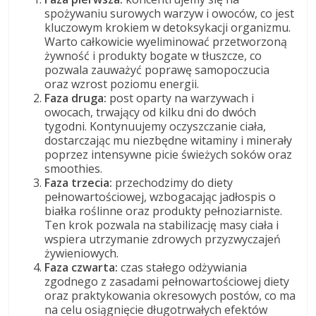
spożywaniu surowych warzyw i owoców, co jest
kluczowym krokiem w detoksykacji organizmu.
Warto całkowicie wyeliminować przetworzoną
żywność i produkty bogate w tłuszcze, co
pozwala zauważyć poprawę samopoczucia
oraz wzrost poziomu energii.
Faza druga:
post oparty na warzywach i
owocach, trwający od kilku dni do dwóch
tygodni. Kontynuujemy oczyszczanie ciała,
dostarczając mu niezbędne witaminy i minerały
poprzez intensywne picie świeżych soków oraz
smoothies.
Faza trzecia:
przechodzimy do diety
pełnowartościowej, wzbogacając jadłospis o
białka roślinne oraz produkty pełnoziarniste.
Ten krok pozwala na stabilizację masy ciała i
wspiera utrzymanie zdrowych przyzwyczajeń
żywieniowych.
Faza czwarta:
czas stałego odżywiania
zgodnego z zasadami pełnowartościowej diety
oraz praktykowania okresowych postów, co ma
na celu osiągnięcie długotrwałych efektów