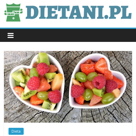
Skip
to
content
dietani.pl
Dieta