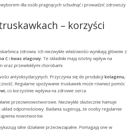
m wyborem dla osób pragnących schudnąć i prowadzić zdrowszy
truskawkach – korzyści
skarbnica zdrowia. Ich niezwykłe właściwości wynikają głównie z
na C
i
kwas elagowy
. Te składniki mają istotny wpływ na
 oraz przewlekłymi chorobami.
wości antyoksydacyjnych. Przyczynia się do produkcji
kolagenu
,
styczność. Regularne spożywanie truskawek może również pomóc
rwi
, co korzystnie wpływa na zdrowie serca.
ałanie przeciwnowotworowe. Niezwykle skutecznie hamuje
układ odpornościowy. Badania sugerują, że osoby regularnie
tąpienia nowotworów.
kazują silne działanie przeciwzapalne. Pomagają one w