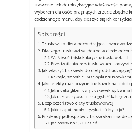
trawienie. Ich detoksykacyjne właściwości poma
wyborem dla osób pragnących zrzucić zbędne k
codziennego menu, aby cieszyć się ich korzyści
Spis treści
Truskawki a dieta odchudzająca – wprowadze
Dlaczego truskawki są idealne w diecie odchu
Właściwości niskokaloryczne truskawek i ich
Przeciwutleniacze w truskawkach – korzyści
Jak włączyć truskawki do diety odchudzającej
Koktajle, smoothie i przekąski z truskawkami
Jakie efekty ma spożycie truskawek na redukcj
Jak indeks glikemiczny truskawek wpływa na
Jak uczucie sytości i niska gęstość kaloryczna
Bezpieczeństwo diety truskawkowej
Jakie są potencjalne ryzyka i efekty jo-jo?
Przykłady jadłospisów z truskawkami na dieci
Jadłospisy na 1, 2 i 3 dzień