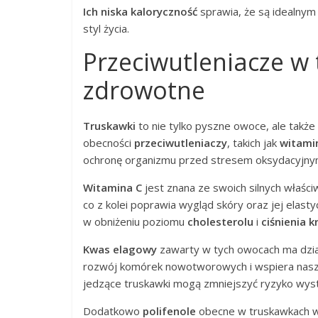
Ich niska kaloryczność
sprawia, że są idealny
styl życia.
Przeciwutleniacze w 
zdrowotne
Truskawki
to nie tylko pyszne owoce, ale także 
obecności
przeciwutleniaczy
, takich jak
witami
ochronę organizmu przed stresem oksydacyjnym
Witamina C
jest znana ze swoich silnych właści
co z kolei poprawia wygląd skóry oraz jej ela
w obniżeniu poziomu
cholesterolu
i
ciśnienia k
Kwas elagowy
zawarty w tych owocach ma dzi
rozwój komórek nowotworowych i wspiera nasz 
jedzące truskawki mogą zmniejszyć ryzyko wys
Dodatkowo
polifenole
obecne w truskawkach wy