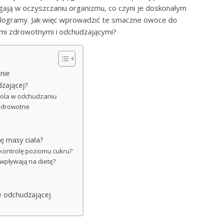
gają w oczyszczaniu organizmu, co czyni je doskonałym
ilogramy. Jak więc wprowadzić te smaczne owoce do
ami zdrowotnymi i odchudzającymi?
nie
dzającej?
 rola w odchudzaniu
 zdrowotne
?
ę masy ciała?
 kontrolę poziomu cukru?
 wpływają na dietę?
e odchudzającej