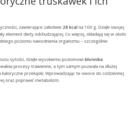
oryczne truskawek i ich
ryczności, zawierające zaledwie
28 kcal
na 100 g. Dzięki swojej
ły element diety odchudzającej. Co więcej, składają się w około
niego poziomu nawodnienia organizmu – szczególnie
zuciu sytości, dzięki wysokiemu poziomowi
błonnika
spowalnia procesy trawienne, a tym samym pozwala na dłużej
 na kaloryczne przekąski. Wprowadzając te owoce do codziennej
wej oraz poprawić metabolizm.