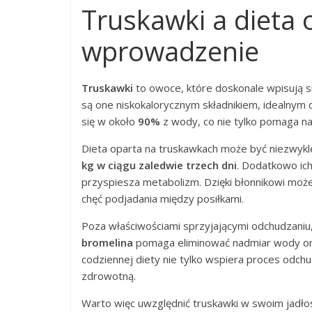
Truskawki a dieta 
wprowadzenie
Truskawki
to owoce, które doskonale wpisują s
są one niskokalorycznym składnikiem, idealnym d
się w około
90%
z wody, co nie tylko pomaga naw
Dieta oparta na truskawkach może być niezwykle
kg w ciągu zaledwie trzech dni
. Dodatkowo ic
przyspiesza metabolizm. Dzięki błonnikowi możem
chęć podjadania między posiłkami.
Poza właściwościami sprzyjającymi odchudzaniu,
bromelina
pomaga eliminować nadmiar wody or
codziennej diety nie tylko wspiera proces odch
zdrowotną.
Warto więc uwzględnić truskawki w swoim jadło