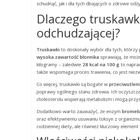
schudnąć, jak i dla tych dbających o zdrowe odż
Dlaczego truskawki
odchudzającej?
Truskawki
to doskonały wybór dla tych, którzy
wysoka zawartość błonnika
sprawiają, że moż
kilogramy – zaledwie
28 kcal na 100 g
to napra
także wspomaga proces trawienia, co jest niezw
Co więcej, truskawki są bogate w
przeciwutlen
poprawy ogólnego stanu zdrowia. Ich oczyszcza
cholesterolu wspierają metabolizm i mogą przy
Dodatkowo warto zauważyć, że enzym
bromeli
oraz efektywnemu usuwaniu toksyn z organizmu.
codziennej diety, ale również kluczowy elemen