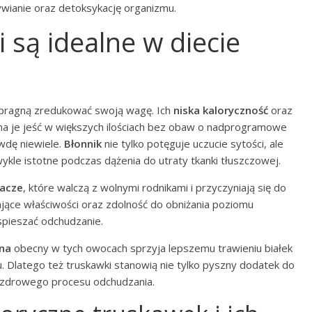
ywianie oraz detoksykację organizmu.
 są idealne w diecie
 pragną zredukować swoją wagę. Ich
niska kaloryczność
oraz
na je jeść w większych ilościach bez obaw o nadprogramowe
wdę niewiele.
Błonnik
nie tylko potęguje uczucie sytości, ale
ykle istotne podczas dążenia do utraty tkanki tłuszczowej.
iacze
, które walczą z wolnymi rodnikami i przyczyniają się do
jące właściwości oraz zdolność do obniżania poziomu
spieszać odchudzanie.
na
obecny w tych owocach sprzyja lepszemu trawieniu białek
 Dlatego też truskawki stanowią nie tylko pyszny dodatek do
t zdrowego procesu odchudzania.