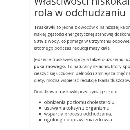
Właściwości niskokal
rola w odchudzaniu
Truskawki
to jedne z owoców o najniższej kalo
niskiej gęstości energetycznej stanowią doskona
90%
z wody, co pomaga w utrzymaniu odpowied
istotnego podczas redukcji masy ciała.
Jedzenie truskawek sprzyja także dłuższemu uc
pokarmowego
. To naturalny składnik, który 
cieszyć się uczuciem pełności i zmniejsza chęć
diety, można wspierać redukcję tkanki tłuszczo
Dodatkowo truskawki przyczyniają się do:
obniżenia poziomu cholesterolu,
usuwania toksyn z organizmu,
wsparcia procesu odchudzania,
ogólnego poprawienia zdrowia.