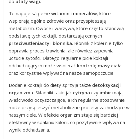
do
utaty wagi
.
Te napoje są pełne
witamin
i
minerałów
, które
wspierają ogólne zdrowie oraz przyspieszają
metabolizm. Owoce i warzywa, które często stanowią
podstawę tych koktajli, dostarczają cennych
przeciwutleniaczy
i
błonnika
. Błonnik z kolei nie tylko
poprawia proces trawienia, ale również zapewnia
uczucie sytości. Dlatego regularne picie koktajli
odchudzających może wspierać
kontrolę masy ciała
oraz korzystnie wpływać na nasze samopoczucie.
Dodanie koktajli do diety sprzyja także
detoksykacji
organizmu
. Składniki takie jak
cytryna
czy
imbir
mają
właściwości oczyszczające, a ich regularne stosowanie
może przyspieszyć metaboliczne procesy zachodzące w
naszym ciele. W efekcie organizm staje się bardziej
efektywny w spalaniu kalorii, co pozytywnie wpływa na
wyniki odchudzania.