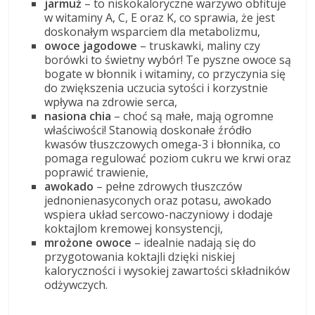
jarmuż
– to niskokaloryczne warzywo obfituje
w witaminy A, C, E oraz K, co sprawia, że jest
doskonałym wsparciem dla metabolizmu,
owoce jagodowe
– truskawki, maliny czy
borówki to świetny wybór! Te pyszne owoce są
bogate w błonnik i witaminy, co przyczynia się
do zwiększenia uczucia sytości i korzystnie
wpływa na zdrowie serca,
nasiona chia
– choć są małe, mają ogromne
właściwości! Stanowią doskonałe źródło
kwasów tłuszczowych omega-3 i błonnika, co
pomaga regulować poziom cukru we krwi oraz
poprawić trawienie,
awokado
– pełne zdrowych tłuszczów
jednonienasyconych oraz potasu, awokado
wspiera układ sercowo-naczyniowy i dodaje
koktajlom kremowej konsystencji,
mrożone owoce
– idealnie nadają się do
przygotowania koktajli dzięki niskiej
kaloryczności i wysokiej zawartości składników
odżywczych.