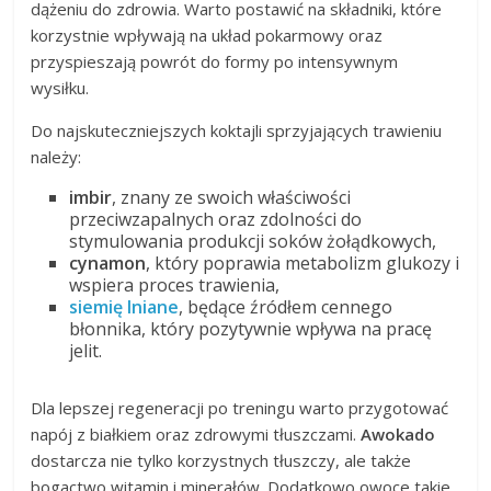
dążeniu do zdrowia. Warto postawić na składniki, które
korzystnie wpływają na układ pokarmowy oraz
przyspieszają powrót do formy po intensywnym
wysiłku.
Do najskuteczniejszych koktajli sprzyjających trawieniu
należy:
imbir
, znany ze swoich właściwości
przeciwzapalnych oraz zdolności do
stymulowania produkcji soków żołądkowych,
cynamon
, który poprawia metabolizm glukozy i
wspiera proces trawienia,
siemię lniane
, będące źródłem cennego
błonnika, który pozytywnie wpływa na pracę
jelit.
Dla lepszej regeneracji po treningu warto przygotować
napój z białkiem oraz zdrowymi tłuszczami.
Awokado
dostarcza nie tylko korzystnych tłuszczy, ale także
bogactwo witamin i minerałów. Dodatkowo owoce takie