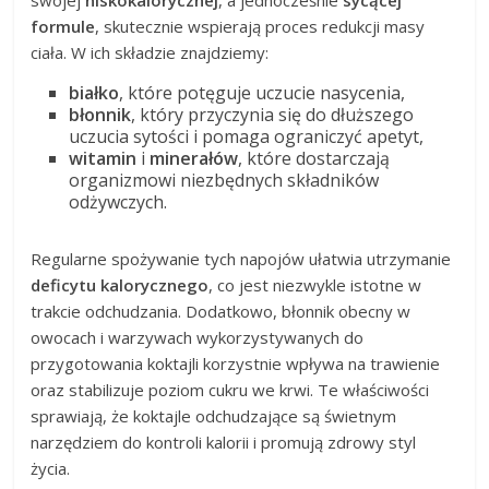
swojej
niskokalorycznej
, a jednocześnie
sycącej
formule
, skutecznie wspierają proces redukcji masy
ciała. W ich składzie znajdziemy:
białko
, które potęguje uczucie nasycenia,
błonnik
, który przyczynia się do dłuższego
uczucia sytości i pomaga ograniczyć apetyt,
witamin
i
minerałów
, które dostarczają
organizmowi niezbędnych składników
odżywczych.
Regularne spożywanie tych napojów ułatwia utrzymanie
deficytu kalorycznego
, co jest niezwykle istotne w
trakcie odchudzania. Dodatkowo, błonnik obecny w
owocach i warzywach wykorzystywanych do
przygotowania koktajli korzystnie wpływa na trawienie
oraz stabilizuje poziom cukru we krwi. Te właściwości
sprawiają, że koktajle odchudzające są świetnym
narzędziem do kontroli kalorii i promują zdrowy styl
życia.