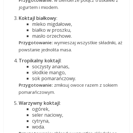
Przygotowanie:
w blenderze połącz truskawki z
jogurtem i miodem.
Koktajl białkowy
:
mleko migdałowe,
białko w proszku,
masło orzechowe.
Przygotowanie:
wymieszaj wszystkie składniki, aż
powstanie jednolita masa.
Tropikalny koktajl
:
soczysty ananas,
słodkie mango,
sok pomarańczowy.
Przygotowanie:
zmiksuj owoce razem z sokiem
pomarańczowym.
Warzywny koktajl
:
ogórek,
seler naciowy,
cytryna,
woda.