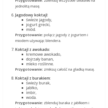
Przygotowanie:
zblenduj wszystkie składniki na
jednolitą masę.
Jagodowy koktajl
:
świeże jagody,
jogurt grecki,
miód.
Przygotowanie:
połącz jagody z jogurtem i
miodem używając blendera.
Koktajl z awokado
:
kremowe awokado,
dojrzały banan,
mleko roślinne.
Przygotowanie:
zmiksuj całość na gładką masę.
Koktajl z burakiem
:
świeży burak,
jabłko,
imbir,
woda.
Przygotowanie:
zblenduj buraka z jabłkiem i