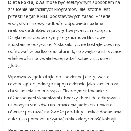
Dieta koktajlowa
może być efektywnym sposobem na
zrzucenie niechcianych kilogramów, ale istotne jest
przestrzeganie kilku podstawowych zasad. Przede
wszystkim, należy zadbać o odpowiedni
balans
makroskładników
w przygotowywanych napojach.
Dzięki temu dostarczymy organizmowi kluczowe
substancje odżywcze. Niskokaloryczne koktajle powinny
obfitować w
białko
oraz
błonnik
, co zwiększa ich sycące
właściwości i pozwala lepiej radzić sobie z uczuciem
głodu.
Wprowadzając koktajle do codziennej diety, warto
rozpocząć od jednego napoju dziennie jako zamiennika
dla śniadania lub przekąski. Eksperymentowanie z
różnorodnymi składnikami otworzy drzwi do odkrywania
ulubionych smaków i urozmaicenia jadłospisu. Warto
również postawić na świeże produkty i unikać dodawania
cukru
, co pomoże utrzymać niskokaloryczność koktajli.
Regularne spożywanie wody wspomaga proces