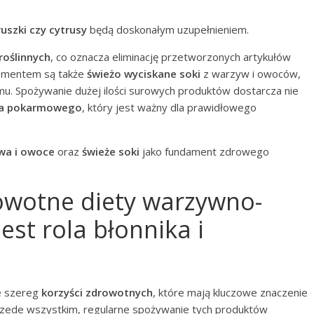
ruszki czy cytrusy
będą doskonałym uzupełnieniem.
roślinnych
, co oznacza eliminację przetworzonych artykułów
lementem są także
świeżo wyciskane soki
z warzyw i owoców,
u. Spożywanie dużej ilości surowych produktów dostarcza nie
ka pokarmowego
, który jest ważny dla prawidłowego
wa i owoce
oraz
świeże soki
jako fundament zdrowego
rowotne diety warzywno-
est rola błonnika i
e szereg
korzyści zdrowotnych
, które mają kluczowe znaczenie
rzede wszystkim, regularne spożywanie tych produktów