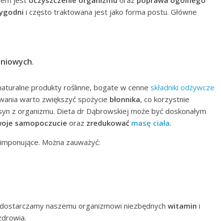
lem jest
oczyszczenie organizmu
oraz
poprawa ogólnego
tygodni
i często traktowana jest jako forma postu. Główne
eniowych
.
naturalne produkty roślinne, bogate w cenne
składniki odżywcze
sowania warto zwiększyć spożycie
błonnika
, co korzystnie
yn z organizmu. Dieta dr Dąbrowskiej może być doskonałym
woje samopoczucie
oraz
zredukować
masę ciała
.
 imponujące. Można zauważyć:
h, dostarczamy naszemu organizmowi niezbędnych
witamin
i
zdrowia.