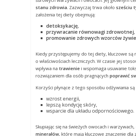
surowych warzywach i owocach. Jej głównym ce
stanu zdrowia
. Zazwyczaj trwa około
sześciu 
założenia tej diety obejmują:
detoksykację
,
przywracanie równowagi zdrowotnej
,
promowanie zdrowych wzorców żywi
Kiedy przystępujemy do tej diety, kluczowe są 
o właściwościach leczniczych. W czasie jej sto
wpływa na
trawienie
i wspomaga usuwanie toks
rozwiązaniem dla osób pragnących
poprawić s
Korzyści płynące z tego sposobu odżywiania są
wzrost energii,
lepszą kondycję skóry,
wsparcie dla układu odpornościowego.
Skupiając się na świeżych owocach i warzywac
minerałów
, które mają kluczowe znaczenie dla 