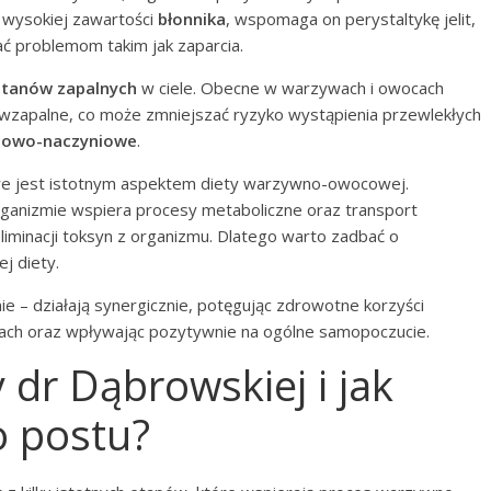
i wysokiej zawartości
błonnika
, wspomaga on perystaltykę jelit,
ć problemom takim jak zaparcia.
stanów zapalnych
w ciele. Obecne w warzywach i owocach
ciwzapalne, co może zmniejszać ryzyko wystąpienia przewlekłych
rcowo-naczyniowe
.
óre jest istotnym aspektem diety warzywno-owocowej.
anizmie wspiera procesy metaboliczne oraz transport
iminacji toksyn z organizmu. Dlatego warto zadbać o
j diety.
ie – działają synergicznie, potęgując zdrowotne korzyści
cach oraz wpływając pozytywnie na ogólne samopoczucie.
y dr Dąbrowskiej i jak
o postu?