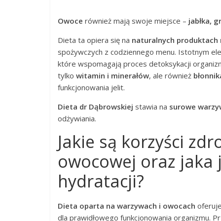
Owoce
również mają swoje miejsce –
jabłka, g
Dieta ta opiera się na
naturalnych produktach 
spożywczych z codziennego menu. Istotnym e
które wspomagają proces detoksykacji organizm
tylko
witamin i minerałów
, ale również
błonni
funkcjonowania jelit.
Dieta dr Dąbrowskiej
stawia na
surowe warzy
odżywiania.
Jakie są korzyści zd
owocowej oraz jaka j
hydratacji?
Dieta oparta na warzywach i owocach
oferuj
dla prawidłowego funkcjonowania organizmu. P