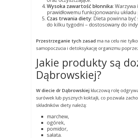
oraz oczyszczające.
Wysoka zawartość błonnika
: Warzywa 
prawidłowemu funkcjonowaniu układu p
Czas trwania diety
: Dieta powinna być
do kilku tygodni – dostosowany do ind
Przestrzeganie tych zasad
ma na celu nie tylk
samopoczucia i detoksykację organizmu poprze
Jakie produkty są do
Dąbrowskiej?
W diecie dr Dąbrowskiej
kluczową rolę odgryw
surówek lub pysznych koktajli, co pozwala zac
składników diety należą:
marchew,
ogórek,
pomidor,
sałata.