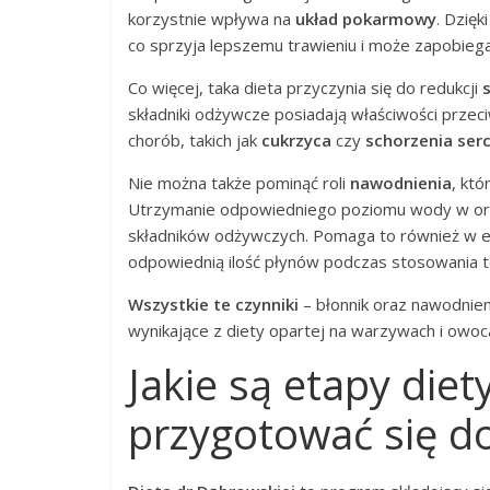
korzystnie wpływa na
układ pokarmowy
. Dzięk
co sprzyja lepszemu trawieniu i może zapobiega
Co więcej, taka dieta przyczynia się do redukcji
składniki odżywcze posiadają właściwości prze
chorób, takich jak
cukrzyca
czy
schorzenia se
Nie można także pominąć roli
nawodnienia
, kt
Utrzymanie odpowiedniego poziomu wody w org
składników odżywczych. Pomaga to również w el
odpowiednią ilość płynów podczas stosowania te
Wszystkie te czynniki
– błonnik oraz nawodnien
wynikające z diety opartej na warzywach i owo
Jakie są etapy diet
przygotować się d