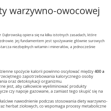
iety warzywno-owocowej
Dąbrowską opiera się na kilku istotnych zasadach, które
 zdrowie. Jej fundamentem jest spożywanie głównie surowych
arcza niezbędnych witamin i minerałów, a jednocześnie
dzienne spożycie kalorii powinno oscylować między
400 a
przeciętnego zapotrzebowania kalorycznego osoby
ania oraz detoksykacji organizmu.
żne jest, aby całkowicie wyeliminować produkty
dycze czy napoje gazowane, a zamiast tego skupić się na
właściwe nawodnienie podczas stosowania diety warzywno-
oraz herbat ziołowych, co wspomaga procesy metaboliczne