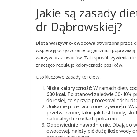
Jakie są zasady d
dr Dąbrowskiej?
Dieta warzywno-owocowa
stworzona przez dr 
wspierają oczyszczanie organizmu i poprawiają
warzyw oraz owoców. Taki sposób żywienia dost
znacząco redukuje kaloryczność posiłków.
Oto kluczowe zasady tej diety:
Niska kaloryczność
: W ramach diety co
600 kcal
. To stanowi zaledwie 30-40% 
dorosłej, co sprzyja procesowi odchudz
Unikanie przetworzonej żywności
: Wa
przetworzone, takie jak fast foody, sło
naturalnych źródłach pokarmu.
Odpowiednie nawodnienie
: Dbając o 
owocowej, należy pić dużą ilość wody 