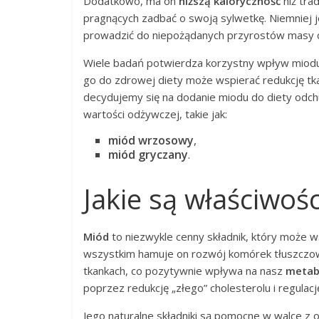
Dodatkowo, ma on
niższą kaloryczność
niż tra
pragnących zadbać o swoją sylwetkę. Niemniej 
prowadzić do niepożądanych przyrostów masy c
Wiele badań potwierdza korzystny wpływ miodu n
go do zdrowej diety może wspierać redukcję tk
decydujemy się na dodanie miodu do diety odch
wartości odżywczej, takie jak:
miód wrzosowy
,
miód gryczany
.
Jakie są właściwoś
Miód
to niezwykle cenny składnik, który może 
wszystkim hamuje on rozwój komórek tłuszczow
tkankach, co pozytywnie wpływa na nasz
metab
poprzez redukcję „złego” cholesterolu i regulację
Jego naturalne składniki są pomocne w walce z o