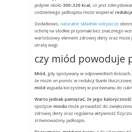
jedynie około
300-320 kcal
, co jest zdecydowan
codziennego jadłospisu może wspierać
redukcj
Dodatkowo,
naturalne składniki odżywcze
obecne
ochotę na słodkie przysmaki bez znacznego wzro
wartościowy element zdrowej diety oraz może
utratą wagi.
czy miód powoduje p
Miód
, gdy spożywany w odpowiednich ilościach, 
że może on pomóc w redukcji tkanki tłuszczowej 
miód
wypada korzystniej w porównaniu do cukr
Warto jednak pamiętać, że jego kaloryczność
spożycie
miodu
może prowadzić do zwiększenia 
zdrowej diety oraz regularna aktywność fizyczna
zrównoważony jadłospis.
Reasumując, miód nie tuczy
, o ile używamy go