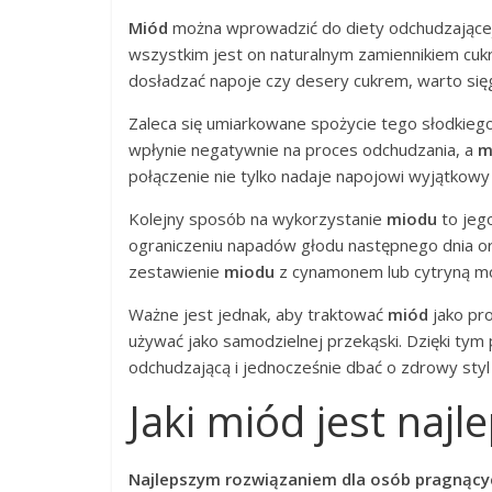
Miód
można wprowadzić do diety odchudzającej
wszystkim jest on naturalnym zamiennikiem cukr
dosładzać napoje czy desery cukrem, warto si
Zaleca się umiarkowane spożycie tego słodkie
wpłynie negatywnie na proces odchudzania, a
m
połączenie nie tylko nadaje napojowi wyjątkow
Kolejny sposób na wykorzystanie
miodu
to jeg
ograniczeniu napadów głodu następnego dnia or
zestawienie
miodu
z cynamonem lub cytryną mo
Ważne jest jednak, aby traktować
miód
jako pr
używać jako samodzielnej przekąski. Dzięki ty
odchudzającą i jednocześnie dbać o zdrowy styl 
Jaki miód jest naj
Najlepszym rozwiązaniem dla osób pragnący