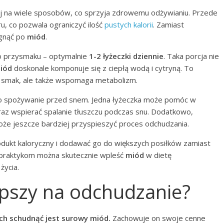
 na wiele sposobów, co sprzyja zdrowemu odżywianiu. Przede
u, co pozwala ograniczyć ilość
pustych kalorii
. Zamiast
ęgnąć po
miód
.
go przysmaku – optymalnie
1-2 łyżeczki dziennie
. Taka porcja nie
iód
doskonale komponuje się z ciepłą wodą i cytryną. To
y smak, ale także wspomaga metabolizm.
o spożywanie przed snem. Jedna łyżeczka może pomóc w
az wspierać spalanie tłuszczu podczas snu. Dodatkowo,
że jeszcze bardziej przyspieszyć proces odchudzania.
odukt kaloryczny i dodawać go do większych posiłków zamiast
m praktykom można skutecznie wpleść
miód
w dietę
życia.
lepszy na odchudzanie?
ch schudnąć jest surowy miód.
Zachowuje on swoje cenne