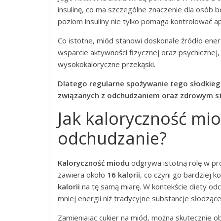
insulinę, co ma szczególne znaczenie dla osób b
poziom insuliny nie tylko pomaga kontrolować ap
Co istotne, miód stanowi doskonałe źródło ener
wsparcie aktywności fizycznej oraz psychicznej,
wysokokaloryczne przekąski.
Dlatego regularne spożywanie tego słodkieg
związanych z odchudzaniem oraz zdrowym st
Jak kaloryczność mi
odchudzanie?
Kaloryczność miodu
odgrywa istotną rolę w pr
zawiera około
16 kalorii
, co czyni go bardziej
kalorii
na tę samą miarę. W kontekście diety od
mniej energii niż tradycyjne substancje słodzące
Zamieniając cukier na miód, można skutecznie obn