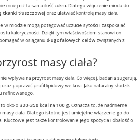
ie mniej niż ta sama ilość cukru. Dlatego włączenie miodu do
ę tkanki tłuszczowej
oraz ułatwiać kontrolę masy ciała.
 w miodzie mogą potęgować uczucie sytości i zaspokajać
stu kaloryczności. Dzięki tym właściwościom stanowi on
 pomagać w osiąganiu
długofalowych celów
związanych z
rzyrost masy ciała?
nie wpływa na przyrost masy ciała. Co więcej, badania sugerują,
oraz poprawić profil lipidowy we krwi. Jako naturalny słodzik
u rafinowanego.
to około
320-350 kcal
na
100 g
. Oznacza to, że nadmierne
masy ciała. Dlatego istotne jest umiejętne włączenie go do
. Kluczowe jest także kontrolowanie jego spożycia i dbałość o
 z rozwagą i łączymy z aktywnym stylem życia.