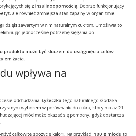
orykających się z
insulinoopornością
. Dobrze funkcjonujący
etyt, ale również zmniejsza stan zapalny w organizmie.
gii dzięki zawartym w nim naturalnym cukrom. Umożliwia to
 eliminując jednocześnie potrzebę sięgania po
o produktu może być kluczem do osiągnięcia celów
ylem życia.
odu wpływa na
ocesie odchudzania.
Łyżeczka
tego naturalnego słodzika
 korzystnym wyborem w porównaniu do cukru, który ma aż
21
chudzającej miód może okazać się pomocny, gdyż dostarcza
.
iżyć całkowite spożycie kalorii. Na przykład,
100 g miodu
to