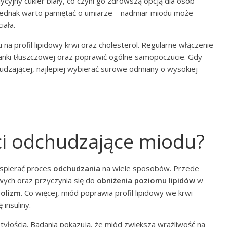
dycyjny cukier biały, co czyni go zdrowszą opcją dla osób
jednak warto pamiętać o umiarze – nadmiar miodu może
iała.
a profil lipidowy krwi oraz cholesterol. Regularne włączenie
anki tłuszczowej oraz poprawić ogólne samopoczucie. Gdy
udzającej, najlepiej wybierać surowe odmiany o wysokiej
ci odchudzające miodu?
wspierać proces
odchudzania
na wiele sposobów. Przede
ych oraz przyczynia się do
obniżenia poziomu lipidów
w
olizm
. Co więcej, miód poprawia profil lipidowy we krwi
 insuliny.
tyłością. Badania pokazują, że miód zwiększa wrażliwość na