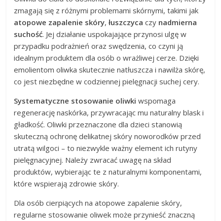
zmagają się z różnymi problemami skórnymi, takimi jak
atopowe zapalenie skóry
,
łuszczyca
czy
nadmierna
suchość
. Jej działanie uspokajające przynosi ulgę w
przypadku podrażnień oraz swędzenia, co czyni ją
idealnym produktem dla osób o wrażliwej cerze. Dzięki
emolientom oliwka skutecznie natłuszcza i nawilża skórę,
co jest niezbędne w codziennej pielęgnacji suchej cery.
Systematyczne stosowanie oliwki
wspomaga
regenerację naskórka, przywracając mu naturalny blask i
gładkość. Oliwki przeznaczone dla dzieci stanowią
skuteczną ochronę delikatnej skóry noworodków przed
utratą wilgoci – to niezwykle ważny element ich rutyny
pielęgnacyjnej. Należy zwracać uwagę na skład
produktów, wybierając te z naturalnymi komponentami,
które wspierają zdrowie skóry.
Dla osób cierpiących na atopowe zapalenie skóry,
regularne stosowanie oliwek może przynieść znaczną