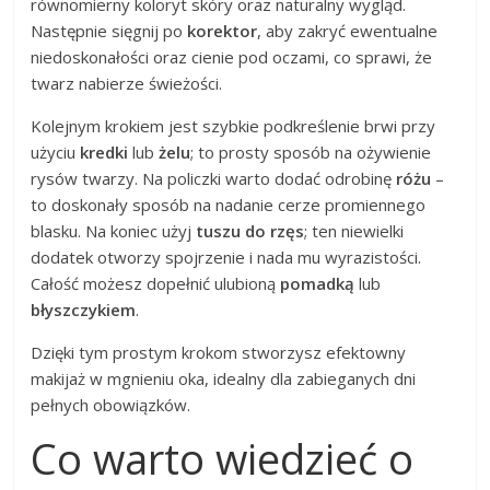
równomierny koloryt skóry oraz naturalny wygląd.
Następnie sięgnij po
korektor
, aby zakryć ewentualne
niedoskonałości oraz cienie pod oczami, co sprawi, że
twarz nabierze świeżości.
Kolejnym krokiem jest szybkie podkreślenie brwi przy
użyciu
kredki
lub
żelu
; to prosty sposób na ożywienie
rysów twarzy. Na policzki warto dodać odrobinę
różu
–
to doskonały sposób na nadanie cerze promiennego
blasku. Na koniec użyj
tuszu do rzęs
; ten niewielki
dodatek otworzy spojrzenie i nada mu wyrazistości.
Całość możesz dopełnić ulubioną
pomadką
lub
błyszczykiem
.
Dzięki tym prostym krokom stworzysz efektowny
makijaż w mgnieniu oka, idealny dla zabieganych dni
pełnych obowiązków.
Co warto wiedzieć o