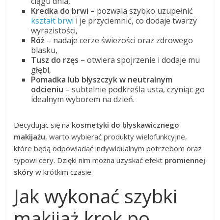
ciągu dnia,
Kredka do brwi
– pozwala szybko uzupełnić
kształt brwi
i je przyciemnić, co dodaje twarzy
wyrazistości,
Róż
– nadaje cerze świeżości oraz zdrowego
blasku,
Tusz do rzęs
– otwiera spojrzenie i dodaje mu
głębi,
Pomadka lub błyszczyk w neutralnym
odcieniu
– subtelnie podkreśla usta, czyniąc go
idealnym wyborem na dzień.
Decydując się na
kosmetyki do błyskawicznego
makijażu
, warto wybierać produkty wielofunkcyjne,
które będą odpowiadać indywidualnym potrzebom oraz
typowi cery. Dzięki nim można uzyskać efekt
promiennej
skóry
w krótkim czasie.
Jak wykonać szybki
makijaż krok po