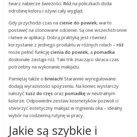
twarz nabierze świeżości.
Róż
na policzkach doda
odrobinę koloru i ożywi cały wygląd.
Gdy przychodzi czas na
cienie do powiek
, warto
postawić na stonowane odcienie. Są one wszechstronne
i łatwe w aplikacji. Dobrą praktyką jest również
korzystanie z jednego produktu w różnych rolach –
róż
może pełnić funkcję
cienia do powiek
, a
pomadka
doskonale zastąpi róż. Taki trik znacząco skraca czas
potrzebny na wykonanie makijażu.
Pamiętaj także o
brwiach
! Starannie wyregulowane
dodają wyrazistości spojrzeniu. Na koniec wystarczy
nałożyć
tusz do rzęs
oraz
pomadkę
w neutralnym
kolorze. Odpowiedni zestaw kosmetyków pozwoli ci
stworzyć estetyczny makijaż w mgnieniu oka – idealny
wybór na codzienną rutynę w pracy.
Jakie są szybkie i