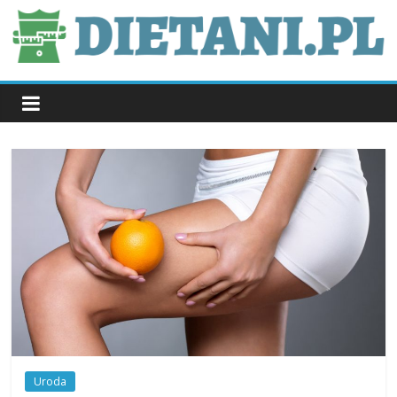
Skip
to
content
dietani.pl
Uroda