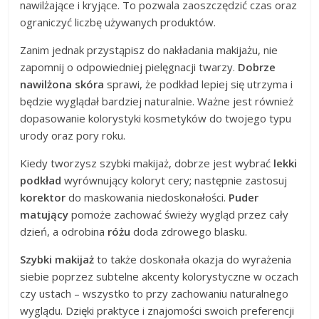
nawilżające i kryjące. To pozwala zaoszczędzić czas oraz
ograniczyć liczbę używanych produktów.
Zanim jednak przystąpisz do nakładania makijażu, nie
zapomnij o odpowiedniej pielęgnacji twarzy.
Dobrze
nawilżona skóra
sprawi, że podkład lepiej się utrzyma i
będzie wyglądał bardziej naturalnie. Ważne jest również
dopasowanie kolorystyki kosmetyków do twojego typu
urody oraz pory roku.
Kiedy tworzysz szybki makijaż, dobrze jest wybrać
lekki
podkład
wyrównujący koloryt cery; następnie zastosuj
korektor
do maskowania niedoskonałości.
Puder
matujący
pomoże zachować świeży wygląd przez cały
dzień, a odrobina
różu
doda zdrowego blasku.
Szybki makijaż
to także doskonała okazja do wyrażenia
siebie poprzez subtelne akcenty kolorystyczne w oczach
czy ustach – wszystko to przy zachowaniu naturalnego
wyglądu. Dzięki praktyce i znajomości swoich preferencji