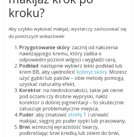
kroku?
Aby szybko wykonać makijaż, wystarczy zastosować się
do poniższych wskazówek:
Przygotowanie skóry
: zacznij od nałożenia
nawilżającego kremu, który zadba o
odpowiedni poziom wilgoci i wygładzi cerę,
Podkład
: następnie wybierz lekki podkład lub
krem BB, aby ujednolicić
koloryt skóry
. Możesz
użyć gąbki lub palców – obie metody pomogą
uzyskać naturalny efekt,
Korektor
: na niedoskonałości, takie jak cienie
pod oczami czy drobne wypryski, nałóż
korektor o dobrej pigmentacji – to skutecznie
zatuszuje problematyczne miejsca,
Puder
: aby zmatowić
strefę T
i utrwalić
makijaż, sięgnij po puder sypki lub prasowany,
Brwi
: wzmocnij wyrazistość twarzy,
podkreślając brwi kredką lub żelem do brwi,