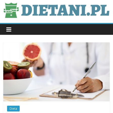
Skip
to
content
dietani.pl
Dieta