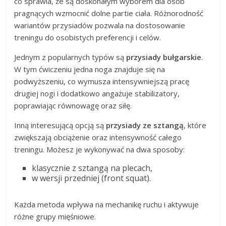
co sprawia, że są doskonałym wyborem dla osób
pragnących wzmocnić dolne partie ciała. Różnorodność
wariantów przysiadów pozwala na dostosowanie
treningu do osobistych preferencji i celów.
Jednym z popularnych typów są
przysiady bułgarskie
.
W tym ćwiczeniu jedna noga znajduje się na
podwyższeniu, co wymusza intensywniejszą pracę
drugiej nogi i dodatkowo angażuje stabilizatory,
poprawiając równowagę oraz siłę.
Inną interesującą opcją są
przysiady ze sztangą
, które
zwiększają obciążenie oraz intensywność całego
treningu. Możesz je wykonywać na dwa sposoby:
klasycznie z sztangą na plecach,
w wersji przedniej (front squat).
Każda metoda wpływa na mechanikę ruchu i aktywuje
różne grupy mięśniowe.