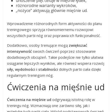
unoszenie pięt celuje w mięśnie łydek,
różnorodne warianty wykroków,
„nożyce” aktywują głównie mięśnie ud.
Wprowadzenie różnorodnych form aktywności do planu
treningowego sprzyja równomiernemu rozwojowi
wszystkich partii nóg oraz poprawia ich funkcjonalność.
Dodatkowo, osoby trenujące mogą
zwiększać
intensywność
swoich ćwiczeń poprzez stosowanie
dodatkowych obciążeń. Takie podejście nie tylko ułatwia
osiąganie lepszych wyników, ale również wspiera rozwój
siły, wydolności i stabilności
dolnych partii ciała dzięki
regularnym treningom nóg.
Ćwiczenia na mięśnie ud
Ćwiczenia na mięśnie ud
odgrywają istotną rolę w
treningu nóg. Wzmacniają one zarówno siłę, jak i
estetykę tych partii ciała. Wśród podstawowych ćwiczeń