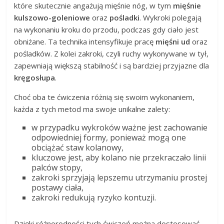
które skutecznie angażują mięśnie nóg, w tym
mięśnie
kulszowo-goleniowe
oraz
pośladki
. Wykroki polegają
na wykonaniu kroku do przodu, podczas gdy ciało jest
obniżane. Ta technika intensyfikuje pracę
mięśni ud
oraz
pośladków. Z kolei zakroki, czyli ruchy wykonywane w tył,
zapewniają większą stabilność i są bardziej przyjazne dla
kręgosłupa
.
Choć oba te ćwiczenia różnią się swoim wykonaniem,
każda z tych metod ma swoje unikalne zalety:
w przypadku wykroków ważne jest zachowanie
odpowiedniej formy, ponieważ mogą one
obciążać staw kolanowy,
kluczowe jest, aby kolano nie przekraczało linii
palców stopy,
zakroki sprzyjają lepszemu utrzymaniu prostej
postawy ciała,
zakroki redukują ryzyko kontuzji.
Dzięki różnorodności tych ćwiczeń można dostosować