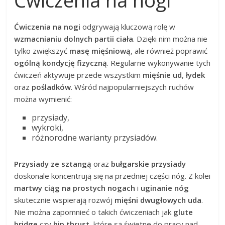
Ćwiczenia na nogi
odgrywają kluczową rolę w
wzmacnianiu dolnych partii ciała
. Dzięki nim można nie
tylko zwiększyć
masę mięśniową
, ale również poprawić
ogólną kondycję fizyczną
. Regularne wykonywanie tych
ćwiczeń aktywuje przede wszystkim
mięśnie ud
,
łydek
oraz
pośladków
. Wśród najpopularniejszych ruchów
można wymienić:
przysiady,
wykroki,
różnorodne warianty przysiadów.
Przysiady ze sztangą
oraz
bułgarskie przysiady
doskonale koncentrują się na przedniej części nóg. Z kolei
martwy ciąg na prostych nogach
i
uginanie nóg
skutecznie wspierają rozwój
mięśni dwugłowych uda
.
Nie można zapomnieć o takich ćwiczeniach jak
glute
bridge
czy
hip thrust
, które są świetne do pracy nad