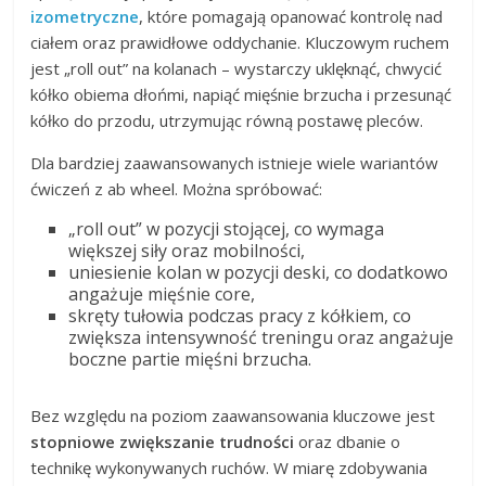
izometryczne
, które pomagają opanować kontrolę nad
ciałem oraz prawidłowe oddychanie. Kluczowym ruchem
jest „roll out” na kolanach – wystarczy uklęknąć, chwycić
kółko obiema dłońmi, napiąć mięśnie brzucha i przesunąć
kółko do przodu, utrzymując równą postawę pleców.
Dla bardziej zaawansowanych istnieje wiele wariantów
ćwiczeń z ab wheel. Można spróbować:
„roll out” w pozycji stojącej, co wymaga
większej siły oraz mobilności,
uniesienie kolan w pozycji deski, co dodatkowo
angażuje mięśnie core,
skręty tułowia podczas pracy z kółkiem, co
zwiększa intensywność treningu oraz angażuje
boczne partie mięśni brzucha.
Bez względu na poziom zaawansowania kluczowe jest
stopniowe zwiększanie trudności
oraz dbanie o
technikę wykonywanych ruchów. W miarę zdobywania