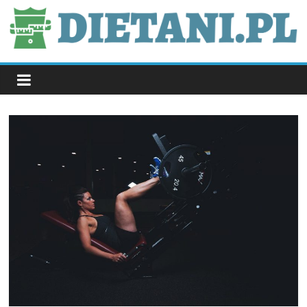
Skip
to
content
dietani.pl