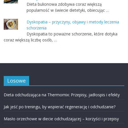
Dieta bulionowa zdobywa coraz większą
popularność w świecie dietetyki, obiecując …
Dyskopatia – przyczyny, objawy i metody leczenia
schorzenia
Dyskopatia to poważne schorzenie, które dotyka
coraz większą liczbę osób, …
Losowe
Dieta odchudzająca na Thermomix: Przepisy, jadłospis i efekty
Jak jeść po treningu, by wspierać regenerację i odchudzanie?
Masło orzechowe w diecie odchudzającej – korzyści i przepisy