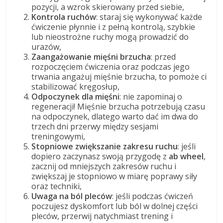
pozycji, a wzrok skierowany przed siebie,
Kontrola ruchów
: staraj się wykonywać każde
ćwiczenie płynnie i z pełną kontrolą, szybkie
lub nieostrożne ruchy mogą prowadzić do
urazów,
Zaangażowanie mięśni brzucha
: przed
rozpoczęciem ćwiczenia oraz podczas jego
trwania angażuj mięśnie brzucha, to pomoże ci
stabilizować kręgosłup,
Odpoczynek dla mięśni
: nie zapominaj o
regeneracji! Mięśnie brzucha potrzebują czasu
na odpoczynek, dlatego warto dać im dwa do
trzech dni przerwy między sesjami
treningowymi,
Stopniowe zwiększanie zakresu ruchu
: jeśli
dopiero zaczynasz swoją przygodę z
ab wheel
,
zacznij od mniejszych zakresów ruchu i
zwiększaj je stopniowo w miarę poprawy siły
oraz techniki,
Uwaga na ból pleców
: jeśli podczas ćwiczeń
poczujesz dyskomfort lub ból w dolnej części
pleców, przerwij natychmiast trening i