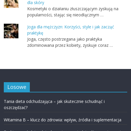
dla skóry
Kosmetyki o działaniu złuszczającym zyskują na
popularności, stając się nieodłącznym …
Joga dla mężczyzn: Korzyści, style i jak zacząć
praktykę
Joga, często postrzegana jako praktyka
zdominowana przez kobiety, zyskuje coraz …
Losowe
Tania dieta odchudzająca – jak skutecznie schudnąć i
oszczędzać?
Witamina B – klucz do zdrowia: wpływ, źródła i suplementacja