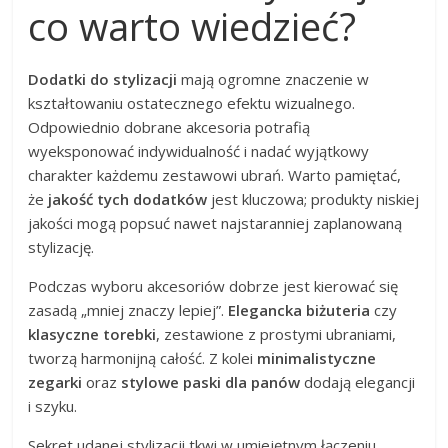
co warto wiedzieć?
Dodatki do stylizacji
mają ogromne znaczenie w
kształtowaniu ostatecznego efektu wizualnego.
Odpowiednio dobrane akcesoria potrafią
wyeksponować indywidualność i nadać wyjątkowy
charakter każdemu zestawowi ubrań. Warto pamiętać,
że
jakość tych dodatków
jest kluczowa; produkty niskiej
jakości mogą popsuć nawet najstaranniej zaplanowaną
stylizację.
Podczas wyboru akcesoriów dobrze jest kierować się
zasadą „mniej znaczy lepiej”.
Elegancka biżuteria
czy
klasyczne torebki
, zestawione z prostymi ubraniami,
tworzą harmonijną całość. Z kolei
minimalistyczne
zegarki
oraz
stylowe paski dla panów
dodają elegancji
i szyku.
Sekret udanej stylizacji tkwi w umiejętnym łączeniu