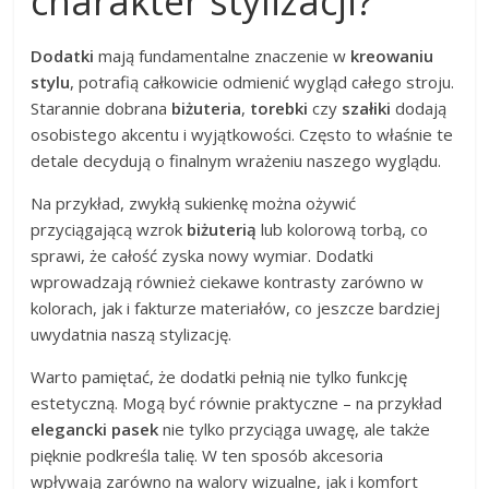
charakter stylizacji?
Dodatki
mają fundamentalne znaczenie w
kreowaniu
stylu
, potrafią całkowicie odmienić wygląd całego stroju.
Starannie dobrana
biżuteria
,
torebki
czy
szałiki
dodają
osobistego akcentu i wyjątkowości. Często to właśnie te
detale decydują o finalnym wrażeniu naszego wyglądu.
Na przykład, zwykłą sukienkę można ożywić
przyciągającą wzrok
biżuterią
lub kolorową torbą, co
sprawi, że całość zyska nowy wymiar. Dodatki
wprowadzają również ciekawe kontrasty zarówno w
kolorach, jak i fakturze materiałów, co jeszcze bardziej
uwydatnia naszą stylizację.
Warto pamiętać, że dodatki pełnią nie tylko funkcję
estetyczną. Mogą być równie praktyczne – na przykład
elegancki pasek
nie tylko przyciąga uwagę, ale także
pięknie podkreśla talię. W ten sposób akcesoria
wpływają zarówno na walory wizualne, jak i komfort