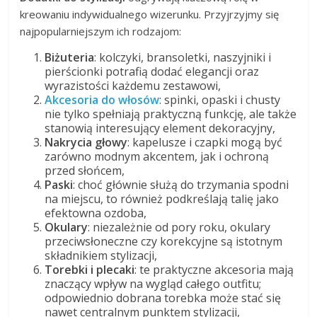
kreowaniu indywidualnego wizerunku. Przyjrzyjmy się
najpopularniejszym ich rodzajom:
Biżuteria
: kolczyki, bransoletki, naszyjniki i
pierścionki potrafią dodać elegancji oraz
wyrazistości każdemu zestawowi,
Akcesoria do włosów
: spinki, opaski i chusty
nie tylko spełniają praktyczną funkcję, ale także
stanowią interesujący element dekoracyjny,
Nakrycia głowy
: kapelusze i czapki mogą być
zarówno modnym akcentem, jak i ochroną
przed słońcem,
Paski
: choć głównie służą do trzymania spodni
na miejscu, to również podkreślają talię jako
efektowna ozdoba,
Okulary
: niezależnie od pory roku, okulary
przeciwsłoneczne czy korekcyjne są istotnym
składnikiem stylizacji,
Torebki i plecaki
: te praktyczne akcesoria mają
znaczący wpływ na wygląd całego outfitu;
odpowiednio dobrana torebka może stać się
nawet centralnym punktem stylizacji,