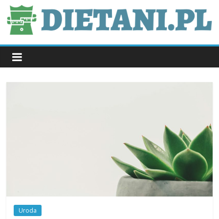
Skip
to
content
dietani.pl
Uroda