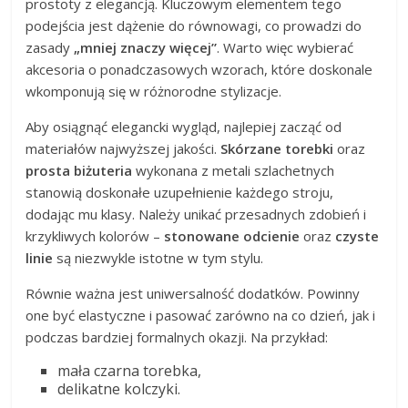
prostoty z elegancją. Kluczowym elementem tego
podejścia jest dążenie do równowagi, co prowadzi do
zasady
„mniej znaczy więcej”
. Warto więc wybierać
akcesoria o ponadczasowych wzorach, które doskonale
wkomponują się w różnorodne stylizacje.
Aby osiągnąć elegancki wygląd, najlepiej zacząć od
materiałów najwyższej jakości.
Skórzane torebki
oraz
prosta biżuteria
wykonana z metali szlachetnych
stanowią doskonałe uzupełnienie każdego stroju,
dodając mu klasy. Należy unikać przesadnych zdobień i
krzykliwych kolorów –
stonowane odcienie
oraz
czyste
linie
są niezwykle istotne w tym stylu.
Równie ważna jest uniwersalność dodatków. Powinny
one być elastyczne i pasować zarówno na co dzień, jak i
podczas bardziej formalnych okazji. Na przykład:
mała czarna torebka,
delikatne kolczyki.