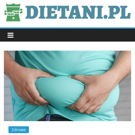
Skip
to
content
dietani.pl
Zdrowie