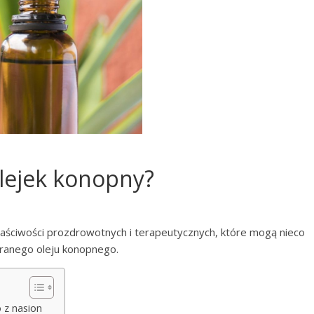
olejek konopny?
łaściwości prozdrowotnych i terapeutycznych, które mogą nieco
branego oleju konopnego.
 z nasion