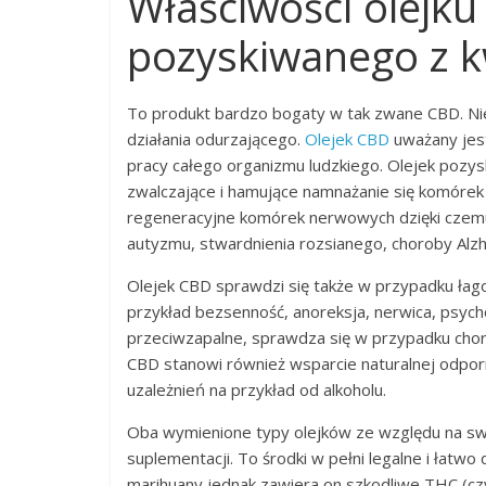
Właściwości olejk
pozyskiwanego z 
To produkt bardzo bogaty w tak zwane CBD. Nie
działania odurzającego.
Olejek CBD
uważany jest
pracy całego organizmu ludzkiego. Olejek pozy
zwalczające i hamujące namnażanie się komóre
regeneracyjne komórek nerwowych dzięki czemu 
autyzmu, stwardnienia rozsianego, choroby Alzh
Olejek CBD sprawdzi się także w przypadku ła
przykład bezsenność, anoreksja, nerwica, psycho
przeciwzapalne, sprawdza się w przypadku choró
CBD stanowi również wsparcie naturalnej odpor
uzależnień na przykład od alkoholu.
Oba wymienione typy olejków ze względu na swoj
suplementacji. To środki w pełni legalne i łatwo
marihuany jednak zawiera on szkodliwe THC (czyl