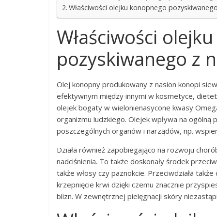
Właściwości olejku konopnego pozyskiwanego
Właściwości olejk
pozyskiwanego z n
Olej konopny produkowany z nasion konopi siew
efektywnym między innymi w kosmetyce, dietetyc
olejek bogaty w wielonienasycone kwasy Omega
organizmu ludzkiego. Olejek wpływa na ogólną 
poszczególnych organów i narządów, np. wspie
Działa również zapobiegająco na rozwoju chorób 
nadciśnienia. To także doskonały środek przeciw
także włosy czy paznokcie. Przeciwdziała także
krzepnięcie krwi dzięki czemu znacznie przyspi
blizn. W zewnętrznej pielęgnacji skóry niezastą