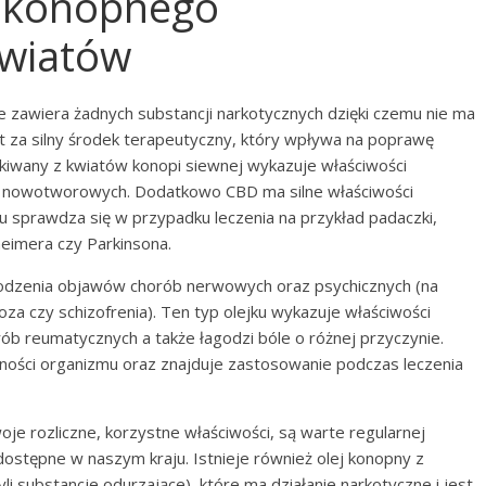
u konopnego
kwiatów
 zawiera żadnych substancji narkotycznych dzięki czemu nie ma
 za silny środek terapeutyczny, który wpływa na poprawę
skiwany z kwiatów konopi siewnej wykazuje właściwości
k nowotworowych. Dodatkowo CBD ma silne właściwości
sprawdza się w przypadku leczenia na przykład padaczki,
eimera czy Parkinsona.
godzenia objawów chorób nerwowych oraz psychicznych (na
za czy schizofrenia). Ten typ olejku wykazuje właściwości
b reumatycznych a także łagodzi bóle o różnej przyczynie.
ności organizmu oraz znajduje zastosowanie podczas leczenia
e rozliczne, korzystne właściwości, są warte regularnej
 dostępne w naszym kraju. Istnieje również olej konopny z
i substancje odurzające), które ma działanie narkotyczne i jest