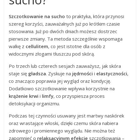
Szczotkowanie na sucho
to praktyka, która przynosi
szereg korzyści, zauważalnych już po krótkim czasie
stosowania. Już po dwóch dniach możesz dostrzec
pierwsze zmiany. Ta metoda szczególnie wspomaga
walkę z
cellulitem
, co jest istotne dla osób z
widocznymi złogami tłuszczu pod skórą.
Po trzech lub czterech sesjach zauważysz, jak skóra
staje się
gładsza
. Zyskuje na
jędrności
i
elastyczności
,
co znacząco poprawia jej wygląd oraz kondycję.
Dodatkowo szczotkowanie wpływa korzystnie na
krążenie krwi
i
limfy
, co przyspiesza proces
detoksykacji organizmu.
Podczas tej czynności usuwany jest martwy naskórek
oraz wrastające włoski, dzięki czemu skóra nabiera
zdrowego i promiennego wyglądu. Nie można też
zapomnieć o
relaksacyjnym efekcie
szczotkowania –