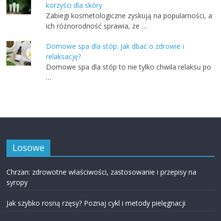
korzyści dla skóry
Zabiegi kosmetologiczne zyskują na popularności, a
ich różnorodność sprawia, że …
Domowe spa dla stóp: Jak dbać o zdrowie i
relaksację?
Domowe spa dla stóp to nie tylko chwila relaksu po
…
Losowe
Chrzan: zdrowotne właściwości, zastosowanie i przepisy na
syropy
Jak szybko rosną rzęsy? Poznaj cykl i metody pielęgnacji