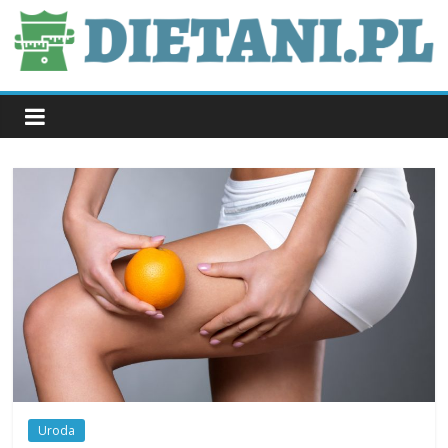
Skip
to
content
dietani.pl
Uroda