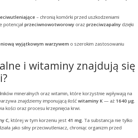
zeciwutleniające
– chronią komórki przed uszkodzeniami
e potencjał
przeciwnowotworowy
oraz
przeciwzapalny
dzięki
rzeniową wyjątkowym warzywem
o szerokim zastosowaniu
alne i witaminy znajdują się
i?
ników mineralnych oraz witamin, które korzystnie wpływają na
arzywa znajdziemy imponującą ilość
witaminy K
— aż
1640 µg
.
a kości oraz procesu krzepnięcia krwi.
ny C
, której w tym korzeniu jest
41 mg
. Ta substancja nie tylko
iała jako silny przeciwutleniacz, chroniąc organizm przed