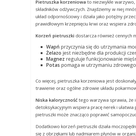
Pietruszka korzeniowa
to niezwykłe warzywo, 
składników odżywczych. Znajdziemy w niej mnós
układ odpornościowy i działa jako potężny prze
prawidłowym krzepnięciu krwi oraz wspiera zdro
Korzeń pietruszki
dostarcza również cennych m
Wapń
przyczynia się do utrzymania moc
Żelazo
jest niezbędne dla produkcji cz
Magnez
reguluje funkcjonowanie mięś
Potas
pomaga w utrzymaniu zdrowego c
Co więcej, pietruszka korzeniowa jest doskona
trawienie oraz ogólne zdrowie układu pokarmo
Niska kaloryczność
tego warzywa sprawia, że id
detoksykacyjnym wspiera pracę nerek i ułatwia
pietruszki może znacząco poprawić samopoczuci
Dodatkowo korzeń pietruszki działa moczopędni
się z obrzękami lub nadmiarem płynów w organiz