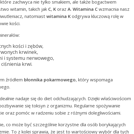
które zachwyca nie tylko smakiem, ale także bogactwem
two witamin, takich jak
C
,
K
oraz
A
.
Witamina C
wzmacnia nasz
ciwutleniacz, natomiast
witamina K
odgrywa kluczową rolę w
wie kości.
inerałów:
nych kości i zębów,
erwonych krwinek,
ni i systemu nerwowego,
iśnienia krwi.
łym źródłem
błonnika pokarmowego
, który wspomaga
wego.
ealnie nadaje się do diet odchudzających. Dzięki właściwościom
 pozbywanie się toksyn z organizmu. Regularne spożywanie
e oraz pomóc w radzeniu sobie z różnymi dolegliwościami.
e, co może być szczególnie korzystne dla osób borykających
mie. To z kolei sprawia, że jest to wartościowy wybór dla tych