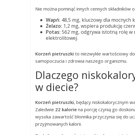
Nie można pominąć innych cennych składników 
Wapń:
48,5 mg, kluczowy dla mocnych k
Żelazo:
1,2 mg, wspiera produkcję czer
Potas:
562 mg, odgrywa istotną rolę w r
elektrolitowej.
Korzeń pietruszki
to niezwykle wartościowy do
samopoczucia i zdrowia naszego organizmu.
Dlaczego niskokalor
w diecie?
Korzeń pietruszki
, będący niskokalorycznym w
Zaledwie
22 kalorie
na porcję czynią go dosko
wysoka zawartość błonnika przyczynia się do ucz
przyjmowanych kalorii.