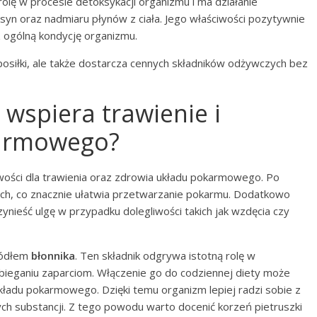
olę w procesie detoksykacji organizmu i ma działanie
syn oraz nadmiaru płynów z ciała. Jego właściwości pozytywnie
ogólną kondycję organizmu.
osiłki, ale także dostarcza cennych składników odżywczych bez
 wspiera trawienie i
karmowego?
wości dla trawienia oraz zdrowia układu pokarmowego. Po
ch, co znacznie ułatwia przetwarzanie pokarmu. Dodatkowo
rzynieść ulgę w przypadku dolegliwości takich jak wzdęcia czy
źródłem
błonnika
. Ten składnik odgrywa istotną rolę w
bieganiu zaparciom. Włączenie go do codziennej diety może
ładu pokarmowego. Dzięki temu organizm lepiej radzi sobie z
ych substancji. Z tego powodu warto docenić korzeń pietruszki