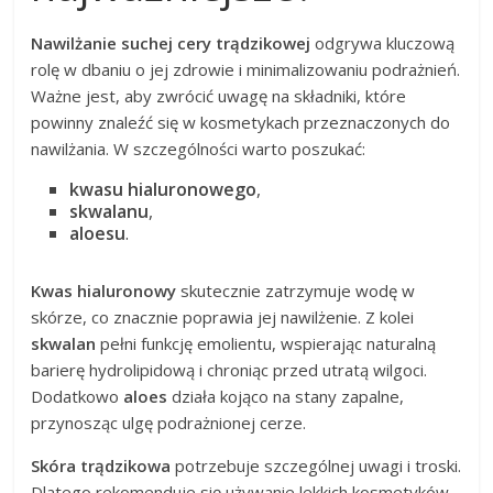
Nawilżanie suchej cery trądzikowej
odgrywa kluczową
rolę w dbaniu o jej zdrowie i minimalizowaniu podrażnień.
Ważne jest, aby zwrócić uwagę na składniki, które
powinny znaleźć się w kosmetykach przeznaczonych do
nawilżania. W szczególności warto poszukać:
kwasu hialuronowego
,
skwalanu
,
aloesu
.
Kwas hialuronowy
skutecznie zatrzymuje wodę w
skórze, co znacznie poprawia jej nawilżenie. Z kolei
skwalan
pełni funkcję emolientu, wspierając naturalną
barierę hydrolipidową i chroniąc przed utratą wilgoci.
Dodatkowo
aloes
działa kojąco na stany zapalne,
przynosząc ulgę podrażnionej cerze.
Skóra trądzikowa
potrzebuje szczególnej uwagi i troski.
Dlatego rekomenduje się używanie lekkich kosmetyków