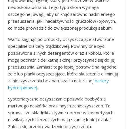
odpowiednią higienę skóry jest kluczowe w walce z
niedoskonałościami. Tego typu skóra wymaga
szczególnej uwagi, aby uniknąć zarówno nadmiernego
przesuszenia, jak i nadaktywności gruczołów łojowych,
co może prowadzić do zwiększonej produkcji sebum.
Warto sięgnąć po produkty oczyszczające stworzone
specjalnie dla cery trądzikowej. Powinny one być
pozbawione silnych detergentów oraz alkoholu, które
mogą podrażnić delikatną skórę i przyczyniać się do jej
przesuszania. Zamiast tego lepiej postawić na łagodne
żele lub pianki oczyszczające, które skutecznie eliminują
zanieczyszczenia bez naruszania naturalnej
bariery
hydrolipidowej
.
Systematyczne oczyszczanie pozwala pozbyć się
martwego naskórka oraz innych zanieczyszczeń. To
sprawia, że składniki aktywne obecne w kosmetykach
nawilżających i leczniczych mają szansę lepiej działać.
Zaleca się przeprowadzenie oczyszczenia: