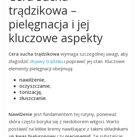
trądzikowa –
pielęgnacja i jej
kluczowe aspekty
Cera sucha trądzikowa
wymaga szczególnej uwagi, aby
złagodzić
objawy trądziku
i poprawić jej stan. Kluczowe
elementy pielęgnacji obejmują:
nawilżenie
,
oczyszczanie
,
tonizację
,
złuszczanie
.
Nawilżenie
jest fundamentem tej rutyny, ponieważ
skóra często boryka się z niedoborem wilgoci. Warto
postawić na lekkie kremy nawilżające z takimi składnikami
jak
kwas hialuronowy
czy
niacynamid
. Te substancje