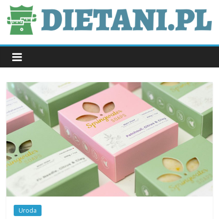
Skip
to
content
dietani.pl
Uroda