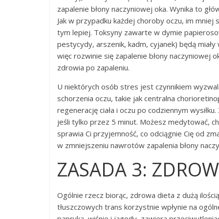
zapalenie błony naczyniowej oka. Wynika to g
Jak w przypadku każdej choroby oczu, im mniej s
tym lepiej. Toksyny zawarte w dymie papieroso
pestycydy, arszenik, kadm, cyjanek) będą miały 
więc rozwinie się zapalenie błony naczyniowej o
zdrowia po zapaleniu.
U niektórych osób stres jest czynnikiem wyzwal
schorzenia oczu, takie jak centralna chorioret
regenerację ciała i oczu po codziennym wysiłku. 
jeśli tylko przez 5 minut. Możesz medytować, ch
sprawia Ci przyjemność, co odciągnie Cię od zma
w zmniejszeniu nawrotów zapalenia błony naczy
ZASADA 3: ZDROW
Ogólnie rzecz biorąc, zdrowa dieta z dużą iloś
tłuszczowych trans korzystnie wpłynie na ogóln
papryka, wiśnie i jagody, zawiera przeciwutleni