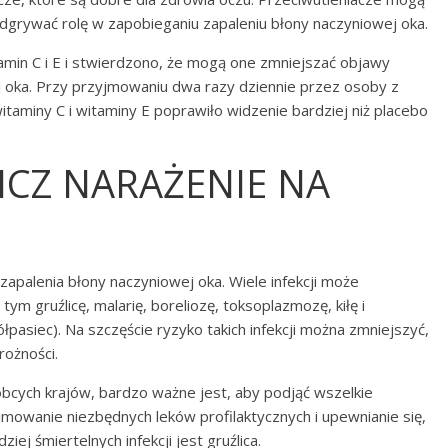
grywać rolę w zapobieganiu zapaleniu błony naczyniowej oka.
amin C i E i stwierdzono, że mogą one zmniejszać objawy
j oka. Przy przyjmowaniu dwa razy dziennie przez osoby z
taminy C i witaminy E poprawiło widzenie bardziej niż placebo
ICZ NARAŻENIE NA
apalenia błony naczyniowej oka. Wiele infekcji może
m gruźlicę, malarię, boreliozę, toksoplazmozę, kiłę i
łpasiec). Na szczęście ryzyko takich infekcji można zmniejszyć,
rożności.
cych krajów, bardzo ważne jest, aby podjąć wszelkie
jmowanie niezbędnych leków profilaktycznych i upewnianie się,
iej śmiertelnych infekcji jest gruźlica.