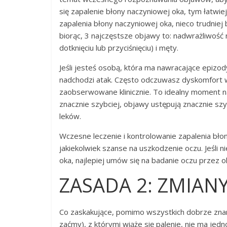
się zapalenie błony naczyniowej oka, tym łatwiej
zapalenia błony naczyniowej oka, nieco trudniej
biorąc, 3 najczęstsze objawy to: nadwrażliwość n
dotknięciu lub przyciśnięciu) i męty.
Jeśli jesteś osobą, która ma nawracające epizod
nadchodzi atak. Często odczuwasz dyskomfort w
zaobserwowane klinicznie. To idealny moment na 
znacznie szybciej, objawy ustępują znacznie sz
leków.
Wczesne leczenie i kontrolowanie zapalenia błon
jakiekolwiek szanse na uszkodzenie oczu. Jeśli
oka, najlepiej umów się na badanie oczu przez ok
ZASADA 2: ZMIANY
Co zaskakujące, pomimo wszystkich dobrze znan
zaćmy), z którymi wiąże się palenie, nie ma je