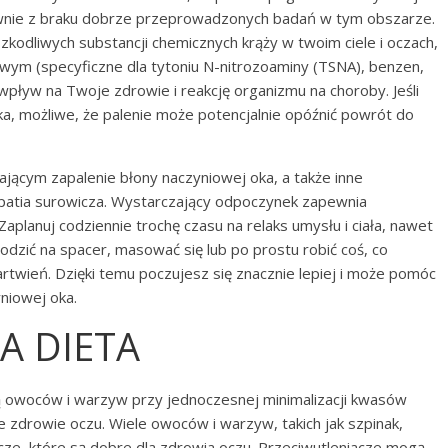
łównie z braku dobrze przeprowadzonych badań w tym obszarze.
zkodliwych substancji chemicznych krąży w twoim ciele i oczach,
wym (specyficzne dla tytoniu N-nitrozoaminy (TSNA), benzen,
wpływ na Twoje zdrowie i reakcję organizmu na choroby. Jeśli
ka, możliwe, że palenie może potencjalnie opóźnić powrót do
ającym zapalenie błony naczyniowej oka, a także inne
inopatia surowicza. Wystarczający odpoczynek zapewnia
Zaplanuj codziennie trochę czasu na relaks umysłu i ciała, nawet
odzić na spacer, masować się lub po prostu robić coś, co
rtwień. Dzięki temu poczujesz się znacznie lepiej i może pomóc
niowej oka.
A DIETA
cią owoców i warzyw przy jednoczesnej minimalizacji kwasów
e zdrowie oczu. Wiele owoców i warzyw, takich jak szpinak,
acze, które są dobre dla zdrowia oczu. Przeciwutleniacze mogą