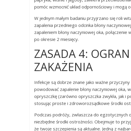
pomóc wzmocnić układ odpornościowy i mogą od
W jednym małym badaniu przyjrzano się roli wit
zapalenia przedniego odcinka błony naczyniowe
zapaleniem błony naczyniowej oka, połączenie wi
po okresie 2 miesięcy.
ZASADA 4: OGRAN
ZAKAŻENIA
Infekcje są dobrze znane jako ważne przyczyny z
powodować zapalenie błony naczyniowej oka, w ty
opryszczkę (zarówno opryszczka zwykła, jak i pó
stosując proste i zdroworozsądkowe środki ost
Podczas podróży, zwłaszcza do egzotycznych ob
niezbędne środki ostrożności. Obejmuje to przy
że twoje szczepienia są aktualne. Jedną z najbardz