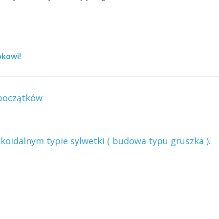
okowi!
 początków
ekoidalnym typie sylwetki ( budowa typu gruszka ).