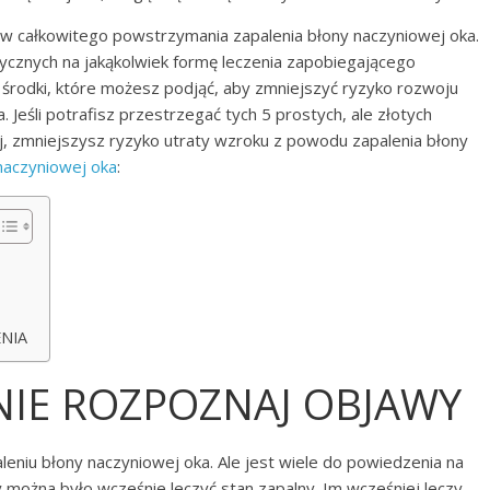
 całkowitego powstrzymania zapalenia błony naczyniowej oka.
znych na jakąkolwiek formę leczenia zapobiegającego
k środki, które możesz podjąć, aby zmniejszyć ryzyko rozwoju
 Jeśli potrafisz przestrzegać tych 5 prostych, ale złotych
j, zmniejszysz ryzyko utraty wzroku z powodu zapalenia błony
naczyniowej oka
:
ENIA
NIE ROZPOZNAJ OBJAWY
aleniu błony naczyniowej oka. Ale jest wiele do powiedzenia na
ożna było wcześnie leczyć stan zapalny. Im wcześniej leczy