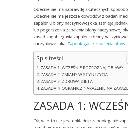
Obecnie nie ma naprawdę skutecznych sposobów
Obecnie nie ma jeszcze dowodów z badań medyc
zapaleniu błony naczyniowej oka. Istnieją jedna
lub pogorszenia zapalenia błony naczyniowej oka.
zasad zapobiegania zapaleniu błony naczyniowe
naczyniowej oka.
Zapobieganie zapalenia błony 
Spis treści
ZASADA 1: WCZEŚNIE ROZPOZNAJ OBJAWY
ZASADA 2: ZMIANY W STYLU ŻYCIA
ZASADA 3: ZDROWA DIETA
ZASADA 4: OGRANICZ NARAŻENIE NA ZAKAŻ
ZASADA 1: WCZEŚ
Ok, więc to nie jest dokładnie zapobieganie zap
temat wczesnego rozpoznawania objawów, aby m