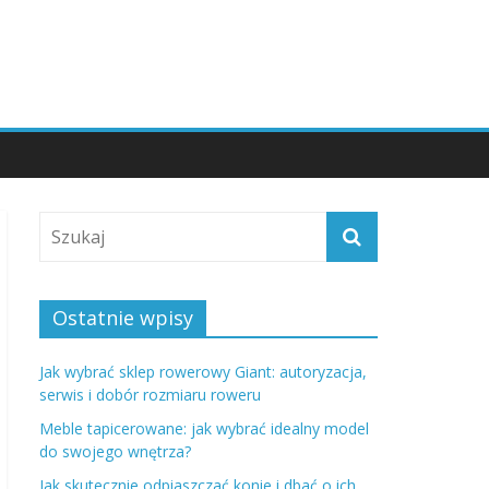
Ostatnie wpisy
Jak wybrać sklep rowerowy Giant: autoryzacja,
serwis i dobór rozmiaru roweru
Meble tapicerowane: jak wybrać idealny model
do swojego wnętrza?
Jak skutecznie odpiaszczać konie i dbać o ich