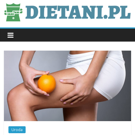
Skip
to
content
dietani.pl
Uroda