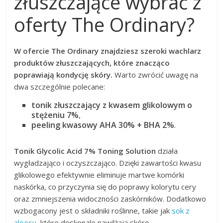
złuszczające wybrać z
oferty The Ordinary?
W ofercie The Ordinary znajdziesz szeroki wachlarz
produktów złuszczających, które znacząco
poprawiają kondycję skóry.
Warto zwrócić uwagę na
dwa szczególnie polecane:
tonik złuszczający z kwasem glikolowym o
stężeniu 7%
,
peeling kwasowy AHA 30% + BHA 2%
.
Tonik Glycolic Acid 7% Toning Solution
działa
wygładzająco i oczyszczająco. Dzięki zawartości kwasu
glikolowego efektywnie eliminuje martwe komórki
naskórka, co przyczynia się do poprawy kolorytu cery
oraz zmniejszenia widoczności zaskórników. Dodatkowo
wzbogacony jest o składniki roślinne, takie jak
sok z
aloesu
, które doskonale nawilżają skórę.