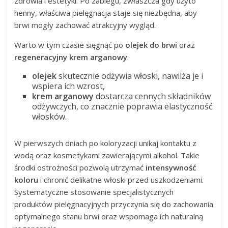
zdrowia i estetyki. Po zabiegu, zwłaszcza gdy użyto
henny, właściwa pielęgnacja staje się niezbędna, aby
brwi mogły zachować atrakcyjny wygląd.
Warto w tym czasie sięgnąć po
olejek do brwi
oraz
regeneracyjny krem arganowy
.
olejek
skutecznie odżywia włoski, nawilża je i
wspiera ich wzrost,
krem arganowy
dostarcza cennych składników
odżywczych, co znacznie poprawia elastyczność
włosków.
W pierwszych dniach po koloryzacji unikaj kontaktu z
wodą oraz kosmetykami zawierającymi alkohol. Takie
środki ostrożności pozwolą utrzymać
intensywność
koloru
i chronić delikatne włoski przed uszkodzeniami.
Systematyczne stosowanie specjalistycznych
produktów pielęgnacyjnych przyczynia się do zachowania
optymalnego stanu brwi oraz wspomaga ich naturalną