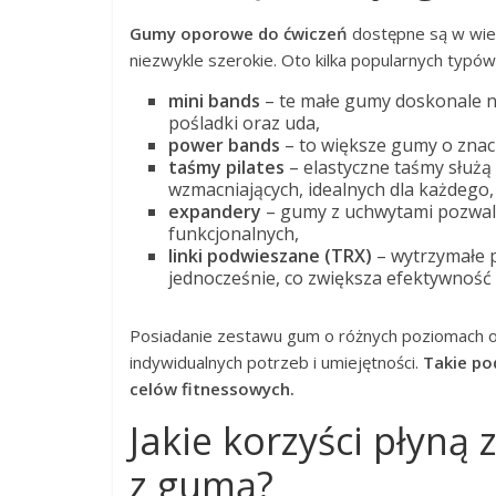
Gumy oporowe do ćwiczeń
dostępne są w wiel
niezwykle szerokie. Oto kilka popularnych typów
mini bands
– te małe gumy doskonale nad
pośladki oraz uda,
power bands
– to większe gumy o znac
taśmy pilates
– elastyczne taśmy służ
wzmacniających, idealnych dla każdego,
expandery
– gumy z uchwytami pozwal
funkcjonalnych,
linki podwieszane (TRX)
– wytrzymałe 
jednocześnie, co zwiększa efektywność 
Posiadanie zestawu gum o różnych poziomach 
indywidualnych potrzeb i umiejętności.
Takie po
celów fitnessowych.
Jakie korzyści płyną 
z gumą?