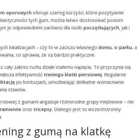
um oporowych
oferuje szereg korzyści, które pozytywnie
i elastyczności tych gum, można łatwo dostosować poziom
czyni je odpowiednimi zarówno dla osób
początkujących
, jak i
ch lokalizacjach – czy to w zaciszu własnego
domu
, w
parku
, a
howania, co sprawia, że są bardzo praktyczne.
cały zakres ruchu dzięki stałemu napięciu. To przyczynia się
iększa efektywność
treningu klatki piersiowej
. Regularne
litację
po kontuzjach, umożliwiając delikatne wzmacnianie
ania stawów.
iersiowej z gumami angażuje różnorodne grupy mięśniowe – nie
ramienne
oraz
tricepsy
. Dlatego jest to wszechstronny
a
.
rening z gumą na klatkę