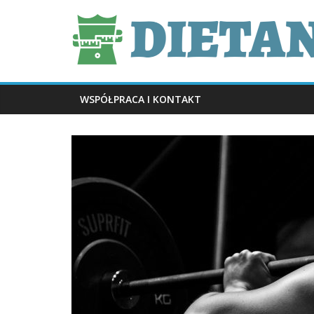
Skip
dietani.pl
to
content
WSPÓŁPRACA I KONTAKT