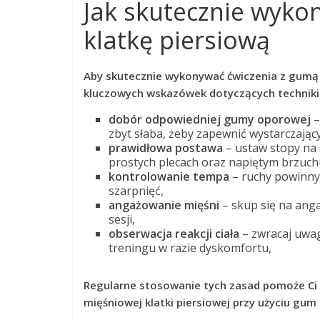
Jak skutecznie wyko
klatkę piersiową
Aby skutecznie wykonywać ćwiczenia z gumą n
kluczowych wskazówek dotyczących techniki 
dobór odpowiedniej gumy oporowej
–
zbyt słaba, żeby zapewnić wystarczając
prawidłowa postawa
– ustaw stopy na 
prostych plecach oraz napiętym brzuch
kontrolowanie tempa
– ruchy powinny 
szarpnięć,
angażowanie mięśni
– skup się na anga
sesji,
obserwacja reakcji ciała
– zwracaj uwag
treningu w razie dyskomfortu,
Regularne stosowanie tych zasad pomoże Ci 
mięśniowej klatki piersiowej przy użyciu gu