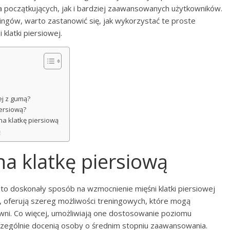
a początkujących, jak i bardziej zaawansowanych użytkowników.
ngów, warto zastanowić się, jak wykorzystać te proste
klatki piersiowej.
wej z gumą?
iersiową?
a klatkę piersiową
ą
a klatkę piersiową
to doskonały sposób na wzmocnienie mięśni klatki piersiowej
, oferują szereg możliwości treningowych, które mogą
owni. Co więcej, umożliwiają one dostosowanie poziomu
zczególnie docenią osoby o średnim stopniu zaawansowania.