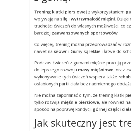
Trening klatki piersiowej
z wykorzystaniem
g
wpływają na
siłę
i
wytrzymałość mięśni
. Dzięk
trudności ćwiczeń do własnych możliwości, co 
bardziej
zaawansowanych sportowców
.
Co więcej, trening można przeprowadzać w różny
nawet na
siłowni
. Gumy są lekkie i łatwe do sc
Podczas ćwiczeń z gumami mięśnie pracują przez 
do lepszego rozwoju
masy mięśniowej
oraz zw
wykonywanie tych ćwiczeń wspiera także
rehabi
osłabionych partii ciała bez nadmiernego obciąż
Nie można zapominać o tym, że trening klatki p
tylko rozwija
mięśnie piersiowe
, ale również
na
sposób na poprawę kondycji
górnej części ciał
Jak skuteczny jest t