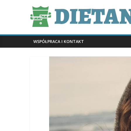
Skip
dietani.pl
to
content
WSPÓŁPRACA I KONTAKT