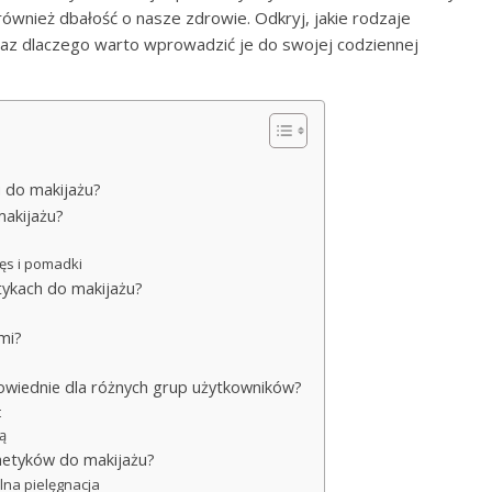
 również dbałość o nasze zdrowie. Odkryj, jakie rodzaje
raz dlaczego warto wprowadzić je do swojej codziennej
 do makijażu?
makijażu?
zęs i pomadki
etykach do makijażu?
mi?
powiednie dla różnych grup użytkowników?
t
rą
smetyków do makijażu?
na pielęgnacja