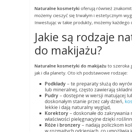
Naturalne kosmetyki
oferują również znakomite
możemy cieszyć się trwałym i estetycznym wy
Inwestując w takie produkty, możemy każdego dn
Jakie są rodzaje 
do makijażu?
Naturalne kosmetyki do makijażu
to szeroka 
jak i dla planety. Oto ich podstawowe rodzaje:
Podkłady
– te preparaty służą do wyró
lub mineralnej, często zawierają składn
Pudry
– dostępne w wersji matującej lu
doskonałym stanie przez cały dzień,
kos
lekkie i dają naturalny wygląd,
Korektory
– doskonałe do zakrywania ni
właściwości pielęgnacyjne dzięki roślin
Róże i bronzery
– nadają policzkom kol
w rozmaitych odcieniach, co umożliwia 