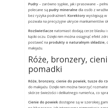
Pudry
– zarówno sypkie, jak i prasowane – pełni
polecane są
pudry mineralne
dla osób z wrażliwą
bez ryzyka podrażnień.
Korektory
występują w r
pozwala na precyzyjne ukrycie mankamentów skó
Rozświetlacze
natomiast dodają cerze blasku i
kąciki oczu. Dzięki nim można osiągnąć efekt z
postawić na
produkty o naturalnym składzie
,
makijażu.
Róże, bronzery, cieni
pomadki
Róże
,
bronzery
,
cienie do powiek
,
tusze do rz
do makijażu. Dzięki nim można tworzyć rozmaite s
skórze świeżości i delikatnego rumieńca, co spr
Cienie do powiek
dostępne są w szerokiej gami
po błyszczące. Ich intensywna pigmentacja zap