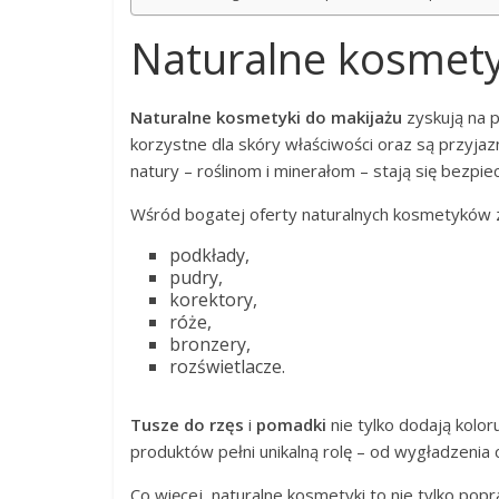
Naturalne kosmety
Naturalne kosmetyki do makijażu
zyskują na p
korzystne dla skóry właściwości oraz są przyja
natury – roślinom i minerałom – stają się bezp
Wśród bogatej oferty naturalnych kosmetyków z
podkłady,
pudry,
korektory,
róże,
bronzery,
rozświetlacze.
Tusze do rzęs
i
pomadki
nie tylko dodają kolor
produktów pełni unikalną rolę – od wygładzenia 
Co więcej, naturalne kosmetyki to nie tylko po