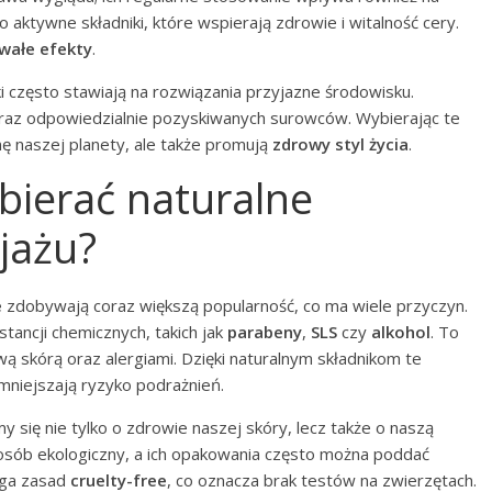
 aktywne składniki, które wspierają zdrowie i witalność cery.
wałe efekty
.
 często stawiają na rozwiązania przyjazne środowisku.
az odpowiedzialnie pozyskiwanych surowców. Wybierając te
nę naszej planety, ale także promują
zdrowy styl życia
.
bierać naturalne
jażu?
e
zdobywają coraz większą popularność, co ma wiele przyczyn.
ancji chemicznych, takich jak
parabeny
,
SLS
czy
alkohol
. To
ą skórą oraz alergiami. Dzięki naturalnym składnikom te
zmniejszają ryzyko podrażnień.
y się nie tylko o zdrowie naszej skóry, lecz także o naszą
osób ekologiczny, a ich opakowania często można poddać
ega zasad
cruelty-free
, co oznacza brak testów na zwierzętach.