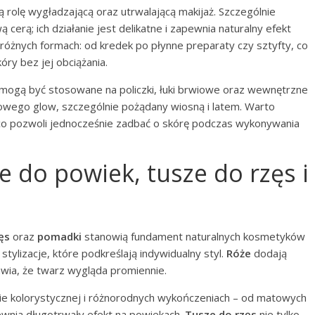
ą rolę wygładzającą oraz utrwalającą makijaż. Szczególnie
 cerą; ich działanie jest delikatne i zapewnia naturalny efekt
óżnych formach: od kredek po płynne preparaty czy sztyfty, co
ry bez jej obciążania.
 mogą być stosowane na policzki, łuki brwiowe oraz wewnętrzne
drowego glow, szczególnie pożądany wiosną i latem. Warto
 co pozwoli jednocześnie zadbać o skórę podczas wykonywania
e do powiek, tusze do rzęs i
ęs
oraz
pomadki
stanowią fundament naturalnych kosmetyków
tylizacje, które podkreślają indywidualny styl.
Róże
dodają
awia, że twarz wygląda promiennie.
e kolorystycznej i różnorodnych wykończeniach – od matowych
ewnia długotrwały efekt na powiekach.
Tusze do rzęs
nie tylko