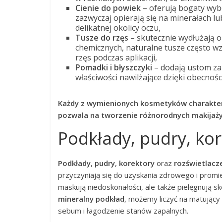
Cienie do powiek
– oferują bogaty wyb
zazwyczaj opierają się na minerałach l
delikatnej okolicy oczu,
Tusze do rzęs
– skutecznie wydłużają o
chemicznych, naturalne tusze często wz
rzęs podczas aplikacji,
Pomadki i błyszczyki
– dodają ustom zar
właściwości nawilżające dzięki obecnoś
Każdy z wymienionych kosmetyków charaktery
pozwala na tworzenie różnorodnych makijaży 
Podkłady, pudry, kor
Podkłady
,
pudry
,
korektory
oraz
rozświetlacz
przyczyniają się do uzyskania zdrowego i prom
maskują niedoskonałości, ale także pielęgnują 
mineralny podkład
, możemy liczyć na matujący
sebum i łagodzenie stanów zapalnych.