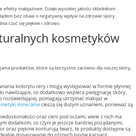
 efekty makijażowe. Dzięki wysokiej jakości składnikom
glądem bez obaw o negatywny wpływ na zdrowie skóry.
ia czuć się pięknie i zdrowo.
naturalnych kosmetyków
gama produktów, które są korzystne zarówno dla naszej skóry,
wnania kolorytu cery i mogą występować w formie płynnej
iki nawilżające, co dodatkowo wspiera pielęgnację skóry,
b rozświetlającej, pomagają utrzymać makijaż w
metyki mineralne
cieszą się dużym uznaniem, ponieważ są
edoskonałości oraz cieni pod oczami, wiele z nich ma
nym dodatkom, co czyni je jeszcze bardziej pożądanymi,
or oraz pięknie konturują twarz, te produkty dostępne są
idealne dopasowanie do różnych typów karnacji,