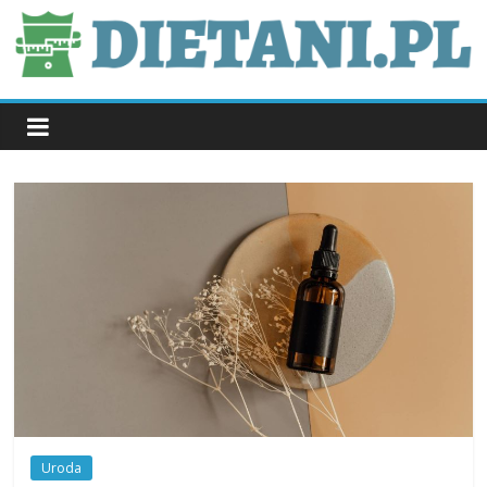
Skip
to
content
dietani.pl
Uroda