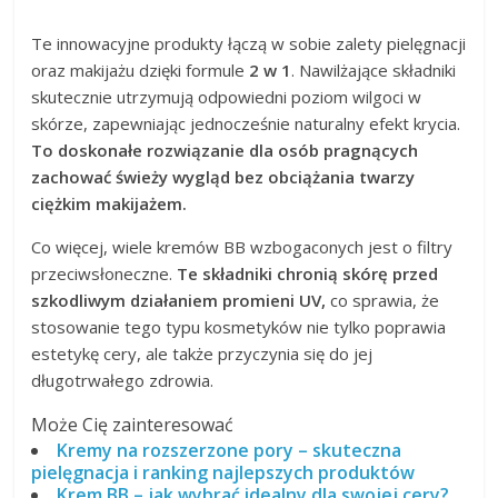
Te innowacyjne produkty łączą w sobie zalety pielęgnacji
oraz makijażu dzięki formule
2 w 1
. Nawilżające składniki
skutecznie utrzymują odpowiedni poziom wilgoci w
skórze, zapewniając jednocześnie naturalny efekt krycia.
To doskonałe rozwiązanie dla osób pragnących
zachować świeży wygląd bez obciążania twarzy
ciężkim makijażem.
Co więcej, wiele kremów BB wzbogaconych jest o filtry
przeciwsłoneczne.
Te składniki chronią skórę przed
szkodliwym działaniem promieni UV,
co sprawia, że
stosowanie tego typu kosmetyków nie tylko poprawia
estetykę cery, ale także przyczynia się do jej
długotrwałego zdrowia.
Może Cię zainteresować
Kremy na rozszerzone pory – skuteczna
pielęgnacja i ranking najlepszych produktów
Krem BB – jak wybrać idealny dla swojej cery?