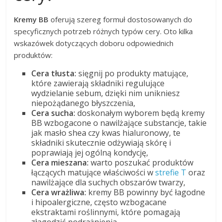
Kremy BB
oferują szereg formuł dostosowanych do
specyficznych potrzeb różnych typów cery. Oto kilka
wskazówek dotyczących doboru odpowiednich
produktów:
Cera tłusta:
sięgnij po produkty matujące,
które zawierają składniki regulujące
wydzielanie sebum, dzięki nim unikniesz
niepożądanego błyszczenia,
Cera sucha:
doskonałym wyborem będą kremy
BB wzbogacone o nawilżające substancje, takie
jak masło shea czy kwas hialuronowy, te
składniki skutecznie odżywiają skórę i
poprawiają jej ogólną kondycję,
Cera mieszana:
warto poszukać produktów
łączących matujące właściwości w
strefie T
oraz
nawilżające dla suchych obszarów twarzy,
Cera wrażliwa:
kremy BB powinny być łagodne
i hipoalergiczne, często wzbogacane
ekstraktami roślinnymi, które pomagają
złagodzić podrażnienia.