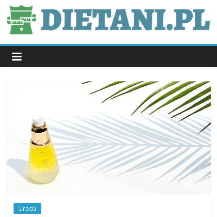
Skip
to
content
dietani.pl
Uroda