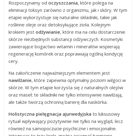
Rozpoczynamy od
oczyszczania
, które polega na
eliminacji toksyn zarówno z organizmu, jak i skóry. W tym
etapie wykorzystuje się naturalne składniki, takie jak
roślinne oleje oraz detoksykujące zioła. Kolejnym
krokiem jest
odżywianie
, które ma na celu dostarczenie
skórze niezbędnych substancji odżywczych. Kosmetyki
zawierające bogactwo witamin i minerałów wspierają
regenerację komórek oraz poprawiają ogólną kondycję
cery.
Na zakończenie najważniejszym elementem jest
nawilżanie
, które zapewnia optymalny poziom wilgoci w
skórze. W tym etapie korzysta się z naturalnych olejów
oraz maseł; te składniki nie tylko intensywnie nawilżają,
ale także tworzą ochronną barierę dla naskórka.
Holistyczna pielęgnacja ajurwedyjska
to luksusowy
rytuał wpływający pozytywnie nie tylko na wygląd, lecz
również na samopoczucie psychiczne i emocjonalne.
Integrując te trzy kroki, można osiągnąć harmonię