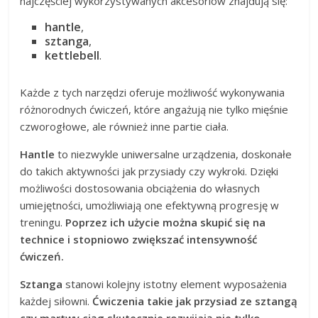
najczęściej wykorzystywanych akcesoriów znajdują się:
hantle
,
sztanga
,
kettlebell
.
Każde z tych narzędzi oferuje możliwość wykonywania
różnorodnych ćwiczeń, które angażują nie tylko mięśnie
czworogłowe, ale również inne partie ciała.
Hantle
to niezwykle uniwersalne urządzenia, doskonałe
do takich aktywności jak przysiady czy wykroki. Dzięki
możliwości dostosowania obciążenia do własnych
umiejętności, umożliwiają one efektywną progresję w
treningu.
Poprzez ich użycie można skupić się na
technice i stopniowo zwiększać intensywność
ćwiczeń.
Sztanga
stanowi kolejny istotny element wyposażenia
każdej siłowni.
Ćwiczenia takie jak przysiad ze sztangą
czy martwy ciąg skutecznie rozwijają nie tylko