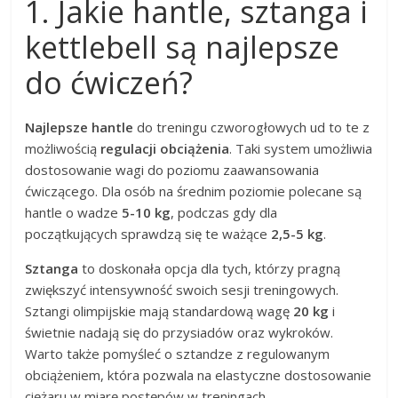
1. Jakie hantle, sztanga i
kettlebell są najlepsze
do ćwiczeń?
Najlepsze hantle
do treningu czworogłowych ud to te z
możliwością
regulacji obciążenia
. Taki system umożliwia
dostosowanie wagi do poziomu zaawansowania
ćwiczącego. Dla osób na średnim poziomie polecane są
hantle o wadze
5-10 kg
, podczas gdy dla
początkujących sprawdzą się te ważące
2,5-5 kg
.
Sztanga
to doskonała opcja dla tych, którzy pragną
zwiększyć intensywność swoich sesji treningowych.
Sztangi olimpijskie mają standardową wagę
20 kg
i
świetnie nadają się do przysiadów oraz wykroków.
Warto także pomyśleć o sztandze z regulowanym
obciążeniem, która pozwala na elastyczne dostosowanie
ciężaru w miarę postępów w treningach.