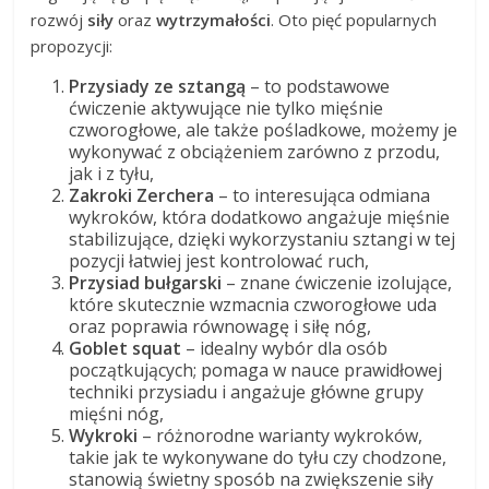
rozwój
siły
oraz
wytrzymałości
. Oto pięć popularnych
propozycji:
Przysiady ze sztangą
– to podstawowe
ćwiczenie aktywujące nie tylko mięśnie
czworogłowe, ale także pośladkowe, możemy je
wykonywać z obciążeniem zarówno z przodu,
jak i z tyłu,
Zakroki Zerchera
– to interesująca odmiana
wykroków, która dodatkowo angażuje mięśnie
stabilizujące, dzięki wykorzystaniu sztangi w tej
pozycji łatwiej jest kontrolować ruch,
Przysiad bułgarski
– znane ćwiczenie izolujące,
które skutecznie wzmacnia czworogłowe uda
oraz poprawia równowagę i siłę nóg,
Goblet squat
– idealny wybór dla osób
początkujących; pomaga w nauce prawidłowej
techniki przysiadu i angażuje główne grupy
mięśni nóg,
Wykroki
– różnorodne warianty wykroków,
takie jak te wykonywane do tyłu czy chodzone,
stanowią świetny sposób na zwiększenie siły