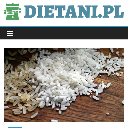
Skip
to
content
dietani.pl