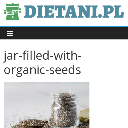
Skip
to
content
dietani.pl
jar-filled-with-
organic-seeds